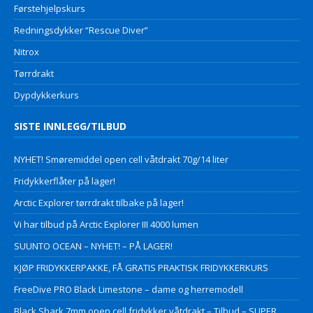
Førstehjelpskurs
Redningsdykker “Rescue Diver”
Nitrox
Tørrdrakt
Dypdykkerkurs
SISTE INNLEGG/TILBUD
NYHET! Smøremiddel open cell våtdrakt 70g/14 liter
Fridykkerflåter på lager!
Arctic Explorer tørrdrakt tilbake på lager!
Vi har tilbud på Arctic Explorer III 4000 lumen
SUUNTO OCEAN – NYHET! – PÅ LAGER!
KJØP FRIDYKKERPAKKE, FÅ GRATIS PRAKTISK FRIDYKKERKURS
FreeDive PRO Black Limestone – dame og herremodell
Black Shark 7mm open cell fridykker våtdrakt – Tilbud – SUPER