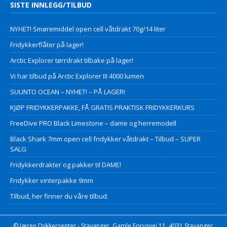
SISTE INNLEGG/TILBUD
NYHET! Smøremiddel open cell våtdrakt 70g/14 liter
Fridykkerflåter på lager!
Arctic Explorer tørrdrakt tilbake på lager!
Vi har tilbud på Arctic Explorer III 4000 lumen
SUUNTO OCEAN – NYHET! – PÅ LAGER!
KJØP FRIDYKKERPAKKE, FÅ GRATIS PRAKTISK FRIDYKKERKURS
FreeDive PRO Black Limestone – dame og herremodell
Black Shark 7mm open cell fridykker våtdrakt – Tilbud – SUPER
SALG
Fridykkerdrakter og pakker til DAME!
Fridykker vinterpakke 9mm
Tilbud, her finner du våre tilbud.
© Jæren Dykkersenter - Stavanger, Gamle Forusvei 11, 4031 Stavanger,