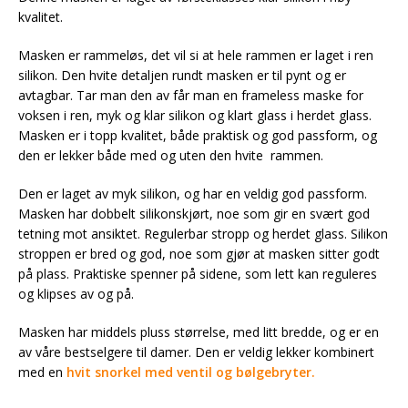
kvalitet.
Masken er rammeløs, det vil si at hele rammen er laget i ren
silikon. Den hvite detaljen rundt masken er til pynt og er
avtagbar. Tar man den av får man en frameless maske for
voksen i ren, myk og klar silikon og klart glass i herdet glass.
Masken er i topp kvalitet, både praktisk og god passform, og
den er lekker både med og uten den hvite rammen.
Den er laget av myk silikon, og har en veldig god passform.
Masken har dobbelt silikonskjørt, noe som gir en svært god
tetning mot ansiktet. Regulerbar stropp og herdet glass. Silikon
stroppen er bred og god, noe som gjør at masken sitter godt
på plass. Praktiske spenner på sidene, som lett kan reguleres
og klipses av og på.
Masken har middels pluss størrelse, med litt bredde, og er en
av våre bestselgere til damer. Den er veldig lekker kombinert
med en
hvit snorkel med ventil og bølgebryter.