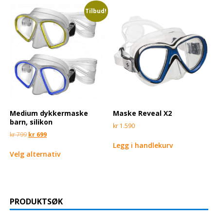
Tilbud!
Medium dykkermaske
Maske Reveal X2
barn, silikon
kr
1.590
kr
799
kr
699
Legg i handlekurv
Velg alternativ
PRODUKTSØK