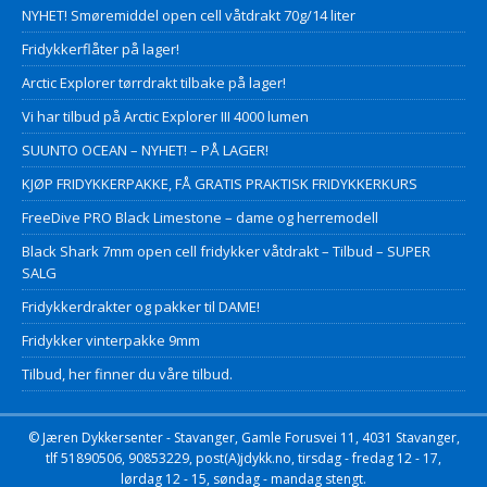
NYHET! Smøremiddel open cell våtdrakt 70g/14 liter
Fridykkerflåter på lager!
Arctic Explorer tørrdrakt tilbake på lager!
Vi har tilbud på Arctic Explorer III 4000 lumen
SUUNTO OCEAN – NYHET! – PÅ LAGER!
KJØP FRIDYKKERPAKKE, FÅ GRATIS PRAKTISK FRIDYKKERKURS
FreeDive PRO Black Limestone – dame og herremodell
Black Shark 7mm open cell fridykker våtdrakt – Tilbud – SUPER
SALG
Fridykkerdrakter og pakker til DAME!
Fridykker vinterpakke 9mm
Tilbud, her finner du våre tilbud.
© Jæren Dykkersenter - Stavanger, Gamle Forusvei 11, 4031 Stavanger,
tlf 51890506, 90853229, post(A)jdykk.no, tirsdag - fredag 12 - 17,
lørdag 12 - 15, søndag - mandag stengt.