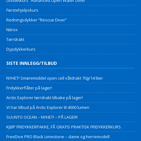
Utvidetkurs “Advanced Open Water Diver”
Førstehjelpskurs
Redningsdykker “Rescue Diver”
Nitrox
Tørrdrakt
Dypdykkerkurs
SISTE INNLEGG/TILBUD
NYHET! Smøremiddel open cell våtdrakt 70g/14 liter
Fridykkerflåter på lager!
Arctic Explorer tørrdrakt tilbake på lager!
Vi har tilbud på Arctic Explorer III 4000 lumen
SUUNTO OCEAN – NYHET! – PÅ LAGER!
KJØP FRIDYKKERPAKKE, FÅ GRATIS PRAKTISK FRIDYKKERKURS
FreeDive PRO Black Limestone – dame og herremodell