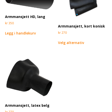
Armmansjett HD, lang
kr
350
Armmansjett, kort konisk
kr
270
Legg i handlekurv
Velg alternativ
Armmansjett, latex belg
kr
270