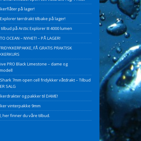
kerflåter på lager!
 Explorer tørrdrakt tilbake på lager!
 tilbud på Arctic Explorer III 4000 lumen
O OCEAN – NYHET! – PÅ LAGER!
FRIDYKKERPAKKE, FÅ GRATIS PRAKTISK
YKKERKURS
ive PRO Black Limestone – dame og
modell
 Shark 7mm open cell fridykker våtdrakt – Tilbud
PER SALG
kkerdrakter og pakker til DAME!
kker vinterpakke 9mm
, her finner du våre tilbud.