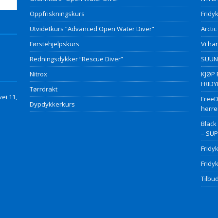
Oppfriskningskurs
Fridyk
Utvidetkurs “Advanced Open Water Diver”
Arctic
Førstehjelpskurs
Vi har
Redningsdykker “Rescue Diver”
SUUNT
Nitrox
KJØP 
FRID
Tørrdrakt
ei 11,
FreeD
Dypdykkerkurs
herre
Black
– SU
Fridy
Fridy
Tilbud