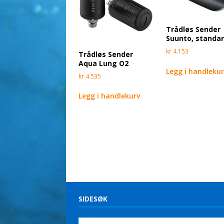
Trådløs Sender
Suunto, standa
kr
4.153
Trådløs Sender
Aqua Lung O2
Legg i handleku
kr
4.535
Legg i handlekurv
SIDESØK