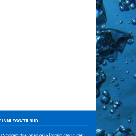
E INNLEGG/TILBUD
! Smøremiddel open cell våtdrakt 70g/14 liter