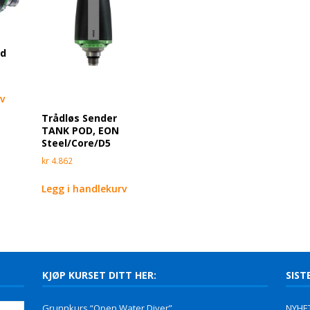
rd
rv
Trådløs Sender
TANK POD, EON
Steel/Core/D5
kr
4.862
Legg i handlekurv
KJØP KURSET DITT HER:
SIST
Grunnkurs “Open Water Diver”
NYHET