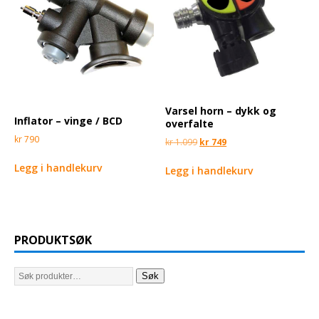
Varsel horn – dykk og
Inflator – vinge / BCD
overfalte
kr
790
kr
1.099
kr
749
Legg i handlekurv
Legg i handlekurv
PRODUKTSØK
Søk