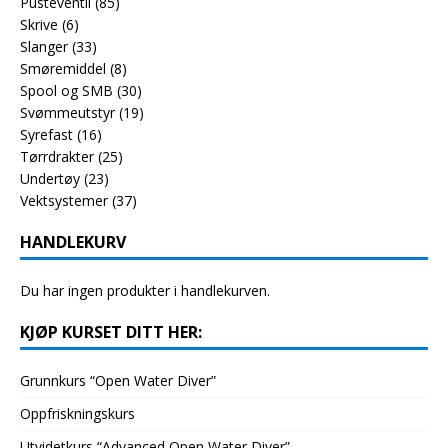
Pusteventil
(85)
Skrive
(6)
Slanger
(33)
Smøremiddel
(8)
Spool og SMB
(30)
Svømmeutstyr
(19)
Syrefast
(16)
Tørrdrakter
(25)
Undertøy
(23)
Vektsystemer
(37)
HANDLEKURV
Du har ingen produkter i handlekurven.
KJØP KURSET DITT HER:
Grunnkurs “Open Water Diver”
Oppfriskningskurs
Utvidetkurs “Advanced Open Water Diver”