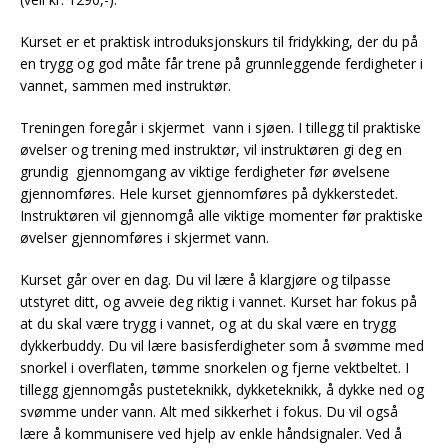
Kurset er et praktisk introduksjonskurs til fridykking, der du på
en trygg og god måte får trene på grunnleggende ferdigheter i
vannet, sammen med instruktør.
Treningen foregår i skjermet vann i sjøen. I tillegg til praktiske
øvelser og trening med instruktør, vil instruktøren gi deg en
grundig gjennomgang av viktige ferdigheter før øvelsene
gjennomføres. Hele kurset gjennomføres på dykkerstedet.
Instruktøren vil gjennomgå alle viktige momenter før praktiske
øvelser gjennomføres i skjermet vann.
Kurset går over en dag. Du vil lære å klargjøre og tilpasse
utstyret ditt, og avveie deg riktig i vannet. Kurset har fokus på
at du skal være trygg i vannet, og at du skal være en trygg
dykkerbuddy. Du vil lære basisferdigheter som å svømme med
snorkel i overflaten, tømme snorkelen og fjerne vektbeltet. I
tillegg gjennomgås pusteteknikk, dykketeknikk, å dykke ned og
svømme under vann. Alt med sikkerhet i fokus. Du vil også
lære å kommunisere ved hjelp av enkle håndsignaler. Ved å