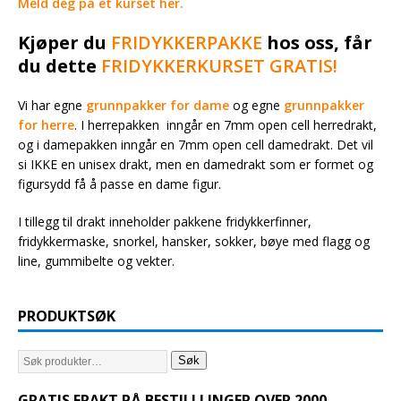
Meld deg på et kurset her.
Kjøper du
FRIDYKKERPAKKE
hos oss, får
du dette
FRIDYKKERKURSET GRATIS!
Vi har egne
grunnpakker for dame
og egne
grunnpakker
for herre
. I herrepakken inngår en 7mm open cell herredrakt,
og i damepakken inngår en 7mm open cell damedrakt. Det vil
si IKKE en unisex drakt, men en damedrakt som er formet og
figursydd få å passe en dame figur.
I tillegg til drakt inneholder pakkene fridykkerfinner,
fridykkermaske, snorkel, hansker, sokker, bøye med flagg og
line, gummibelte og vekter.
PRODUKTSØK
Søk
GRATIS FRAKT PÅ BESTILLLINGER OVER 2000,-