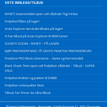
SISTE INNLEGG/TILBUD
NYHET! Smøremiddel open cell våtdrakt 70g/14 liter
Fridykkerflåter på lager!
Arctic Explorer tørrdrakt tilbake på lager!
Vi har tilbud på Arctic Explorer III 4000 lumen
SUUNTO OCEAN – NYHET! – PÅ LAGER!
KJØP FRIDYKKERPAKKE, FÅ GRATIS PRAKTISK FRIDYKKERKURS
FreeDive PRO Black Limestone – dame og herremodell
Black Shark 7mm open cell fridykker våtdrakt – Tilbud – SUPER
SALG
Fridykkerdrakter og pakker til DAME!
Fridykker vinterpakke 9mm
Tilbud, her finner du våre tilbud.
© Jæren Dykkersenter - Stavanger, Gamle Forusvei 11, 4031 Stavanger,