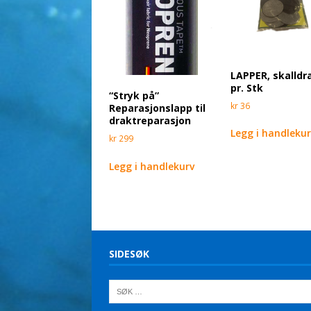
LAPPER, skalldr
pr. Stk
“Stryk på”
kr
36
Reparasjonslapp til
draktreparasjon
Legg i handleku
kr
299
Legg i handlekurv
SIDESØK