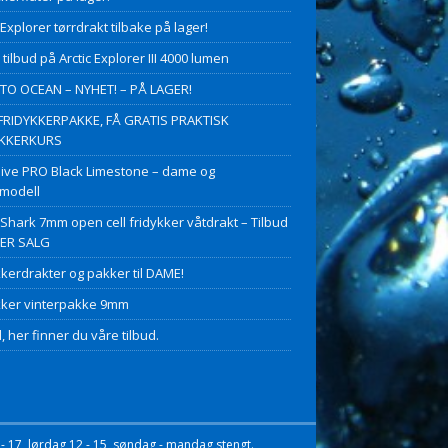
 Explorer tørrdrakt tilbake på lager!
 tilbud på Arctic Explorer III 4000 lumen
O OCEAN – NYHET! – PÅ LAGER!
FRIDYKKERPAKKE, FÅ GRATIS PRAKTISK
YKKERKURS
ive PRO Black Limestone – dame og
modell
 Shark 7mm open cell fridykker våtdrakt – Tilbud
PER SALG
kkerdrakter og pakker til DAME!
kker vinterpakke 9mm
, her finner du våre tilbud.
- 17, lørdag 12 - 15, søndag - mandag stengt.