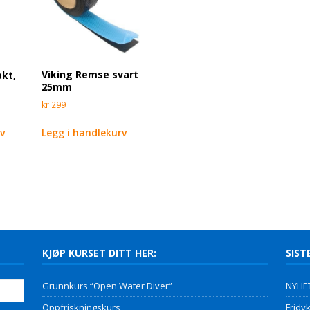
Viking Remse svart
akt,
25mm
kr
299
Legg i handlekurv
rv
KJØP KURSET DITT HER:
SIST
Grunnkurs “Open Water Diver”
NYHET
Oppfriskningskurs
Fridyk