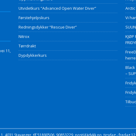
Utvidetkurs “Advanced Open Water Diver”
Arctic
Førstehjelpskurs
Vi har
Redningsdykker “Rescue Diver”
SUUNT
Nitrox
KJØP 
FRID
Tørrdrakt
ei 11,
FreeD
Dypdykkerkurs
herre
Black
– SU
Fridy
Fridy
Tilbud
, 4031 Stavanger, tlf 51890506, 90853229, post(A)jdykk.no, tirsdag - fredag 12 