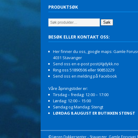
PRODUKTSØK
Søk
BESØK ELLER KONTAKT OSS:
Her finner du oss, google maps: Gamle Forusv
4031 Stavanger
Send oss en e-post post(A)jdykk.no
Ring oss 51890506 eller 90853229
Send oss en melding på Facebook
Våre åpningstider er:
Tirsdag – fredag: 12:00 – 17:00
Lørdag: 12:00 – 15:00
Søndag og Mandag: Stengt
LØRDAG 8.AUGUST ER BUTIKKEN STENGT
© Jæren Dykkersenter - Stavanger, Gamle Forusvei 11