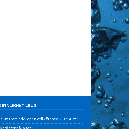
E INNLEGG/TILBUD
! Smøremiddel open cell våtdrakt 70g/14 liter
kerflåter på lager!