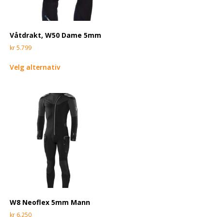
Våtdrakt, W50 Dame 5mm
kr
5.799
Velg alternativ
W8 Neoflex 5mm Mann
kr
6.250