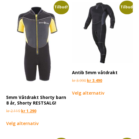
Tilbud!
Tilbud!
Antib 5mm våtdrakt
kr
3.990
kr
3.490
Velg alternativ
5mm Våtdrakt Shorty barn
8 år, Shorty RESTSALG!
kr
2.119
kr
1.290
Velg alternativ