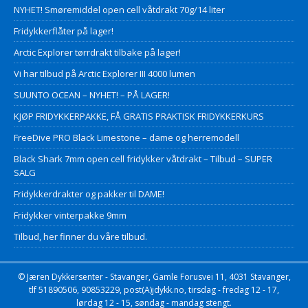
NYHET! Smøremiddel open cell våtdrakt 70g/14 liter
Fridykkerflåter på lager!
Arctic Explorer tørrdrakt tilbake på lager!
Vi har tilbud på Arctic Explorer III 4000 lumen
SUUNTO OCEAN – NYHET! – PÅ LAGER!
KJØP FRIDYKKERPAKKE, FÅ GRATIS PRAKTISK FRIDYKKERKURS
FreeDive PRO Black Limestone – dame og herremodell
Black Shark 7mm open cell fridykker våtdrakt – Tilbud – SUPER
SALG
Fridykkerdrakter og pakker til DAME!
Fridykker vinterpakke 9mm
Tilbud, her finner du våre tilbud.
© Jæren Dykkersenter - Stavanger, Gamle Forusvei 11, 4031 Stavanger,
tlf 51890506, 90853229, post(A)jdykk.no, tirsdag - fredag 12 - 17,
lørdag 12 - 15, søndag - mandag stengt.