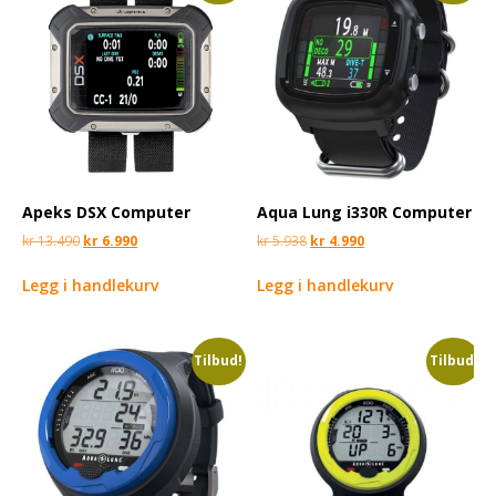
Apeks DSX Computer
Aqua Lung i330R Computer
kr
13.490
kr
6.990
kr
5.938
kr
4.990
Legg i handlekurv
Legg i handlekurv
Tilbud!
Tilbud!