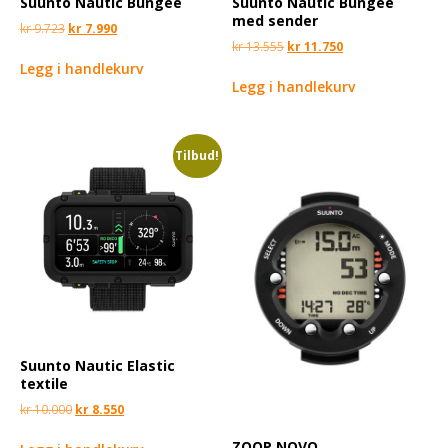
Suunto Nautic Bungee
Suunto Nautic Bungee
med sender
kr
9.723
kr
7.990
kr
13.555
kr
11.750
Legg i handlekurv
Legg i handlekurv
Tilbud!
Suunto Nautic Elastic
textile
kr
10.000
kr
8.550
ZOOP NOVO