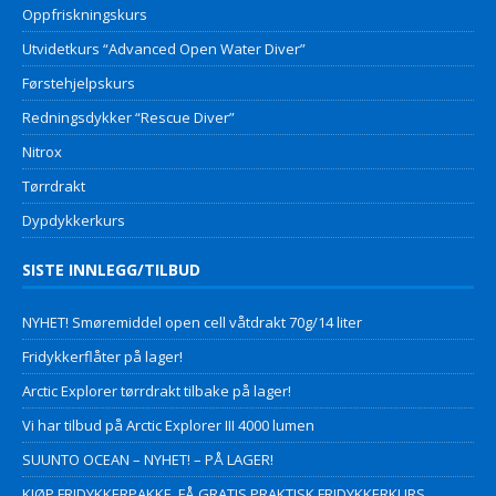
Oppfriskningskurs
Utvidetkurs “Advanced Open Water Diver”
Førstehjelpskurs
Redningsdykker “Rescue Diver”
Nitrox
Tørrdrakt
Dypdykkerkurs
SISTE INNLEGG/TILBUD
NYHET! Smøremiddel open cell våtdrakt 70g/14 liter
Fridykkerflåter på lager!
Arctic Explorer tørrdrakt tilbake på lager!
Vi har tilbud på Arctic Explorer III 4000 lumen
SUUNTO OCEAN – NYHET! – PÅ LAGER!
KJØP FRIDYKKERPAKKE, FÅ GRATIS PRAKTISK FRIDYKKERKURS