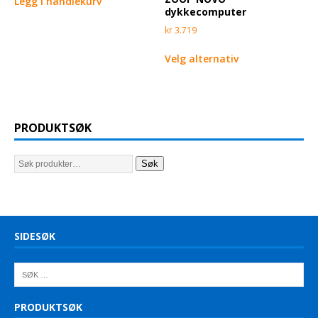
Legg i handlekurv
dykkecomputer
kr
3.719
Velg alternativ
PRODUKTSØK
Søk
SIDESØK
PRODUKTSØK