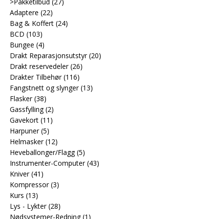
>Pakketilbud
(27)
Adaptere
(22)
Bag & Koffert
(24)
BCD
(103)
Bungee
(4)
Drakt Reparasjonsutstyr
(20)
Drakt reservedeler
(26)
Drakter Tilbehør
(116)
Fangstnett og slynger
(13)
Flasker
(38)
Gassfylling
(2)
Gavekort
(11)
Harpuner
(5)
Helmasker
(12)
Heveballonger/Flagg
(5)
Instrumenter-Computer
(43)
Kniver
(41)
Kompressor
(3)
Kurs
(13)
Lys - Lykter
(28)
Nødsystemer-Redning
(1)