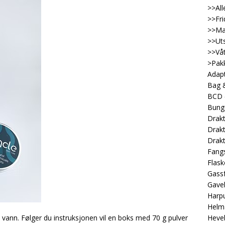
>>All
>>Fri
>>Ma
>>Uts
>>Våt
>Pakk
Adap
Bag &
BCD
Bung
Drakt
Drakt
Drakt
Fangs
Flask
Gassf
Gave
Harp
Helm
 vann. Følger du instruksjonen vil en boks med 70 g pulver
Heveb