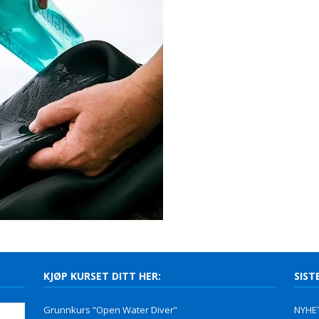
KJØP KURSET DITT HER:
SIST
Grunnkurs “Open Water Diver”
NYHET