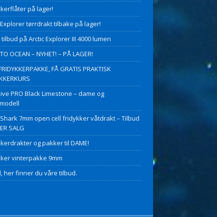
kerflåter på lager!
 Explorer tørrdrakt tilbake på lager!
 tilbud på Arctic Explorer III 4000 lumen
O OCEAN – NYHET! – PÅ LAGER!
FRIDYKKERPAKKE, FÅ GRATIS PRAKTISK
YKKERKURS
ive PRO Black Limestone – dame og
modell
 Shark 7mm open cell fridykker våtdrakt – Tilbud
PER SALG
kkerdrakter og pakker til DAME!
kker vinterpakke 9mm
, her finner du våre tilbud.