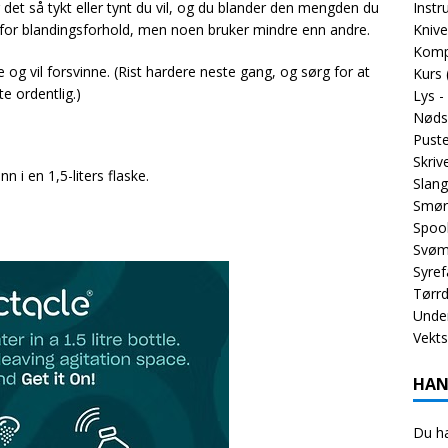
 det så tykt eller tynt du vil, og du blander den mengden du
Inst
ng for blandingsforhold, men noen bruker mindre enn andre.
Knive
Komp
 og vil forsvinne. (Rist hardere neste gang, og sørg for at
Kurs
te ordentlig.)
Lys -
Nøds
Puste
Skriv
ann i en 1,5-liters flaske.
Slang
Smør
Spoo
Svøm
Syref
Tørrd
Unde
Vekt
HAN
Du ha