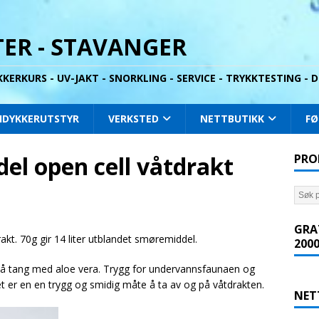
ER - STAVANGER
YKKERKURS - UV-JAKT - SNORKLING - SERVICE - TRYKKTESTING -
IDYKKERUTSTYR
VERKSTED
NETTBUTIKK
FØ
l open cell våtdrakt
PRO
GRA
akt. 70g gir 14 liter utblandet smøremiddel.
2000
på tang med aloe vera. Trygg for undervannsfaunaen og
 er en en trygg og smidig måte å ta av og på våtdrakten.
NET