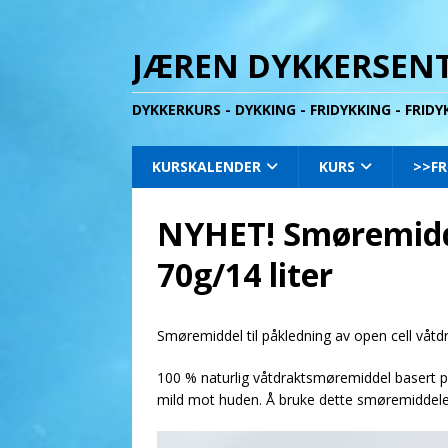
JÆREN DYKKERSENT
DYKKERKURS - DYKKING - FRIDYKKING - FRID
KURSKALENDER
KURS
>>FR
NYHET! Smøremidde
70g/14 liter
Smøremiddel til påkledning av open cell våtdr
100 % naturlig våtdraktsmøremiddel basert 
mild mot huden. Å bruke dette smøremiddelet