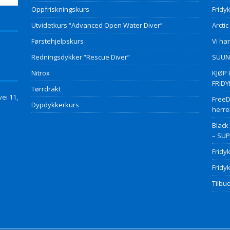
Oppfriskningskurs
Fridyk
Utvidetkurs “Advanced Open Water Diver”
Arctic
Førstehjelpskurs
Vi har
Redningsdykker “Rescue Diver”
SUUNT
Nitrox
KJØP 
FRID
Tørrdrakt
ei 11,
FreeD
Dypdykkerkurs
herre
Black
– SU
Fridy
Fridy
Tilbud