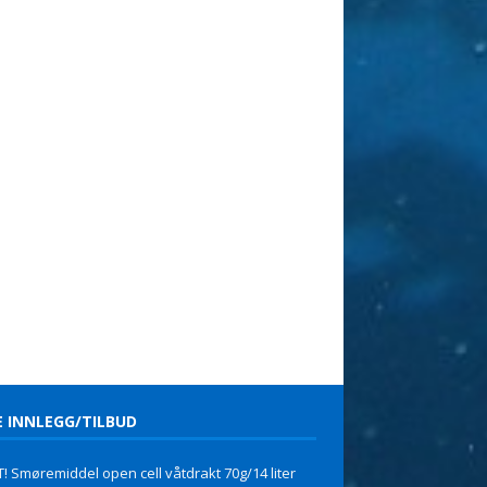
E INNLEGG/TILBUD
! Smøremiddel open cell våtdrakt 70g/14 liter