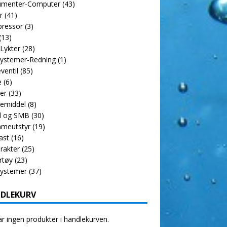
rumenter-Computer
(43)
r
(41)
ressor
(3)
(13)
 Lykter
(28)
ystemer-Redning
(1)
ventil
(85)
e
(6)
er
(33)
emiddel
(8)
l og SMB
(30)
meutstyr
(19)
ast
(16)
rakter
(25)
rtøy
(23)
systemer
(37)
DLEKURV
r ingen produkter i handlekurven.