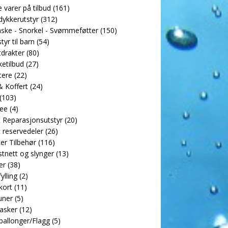
e varer på tilbud
(161)
dykkerutstyr
(312)
ske - Snorkel - Svømmeføtter
(150)
tyr til barn
(54)
drakter
(80)
etilbud
(27)
tere
(22)
 Koffert
(24)
(103)
ee
(4)
 Reparasjonsutstyr
(20)
 reservedeler
(26)
er Tilbehør
(116)
tnett og slynger
(13)
er
(38)
ylling
(2)
kort
(11)
uner
(5)
asker
(12)
allonger/Flagg
(5)