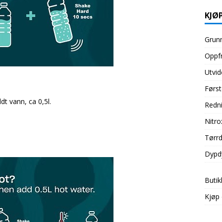
KJØP
Grunn
Oppfr
Utvid
Først
t vann, ca 0,5l.
Redni
Nitro
Tørrd
Dypd
Butik
Kjøp 