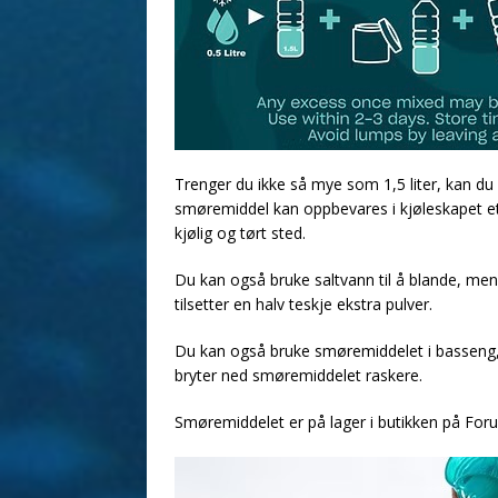
Trenger du ikke så mye som 1,5 liter, kan d
smøremiddel kan oppbevares i kjøleskapet et
kjølig og tørt sted.
Du kan også bruke saltvann til å blande, men s
tilsetter en halv teskje ekstra pulver.
Du kan også bruke smøremiddelet i basseng, m
bryter ned smøremiddelet raskere.
Smøremiddelet er på lager i butikken på Foru