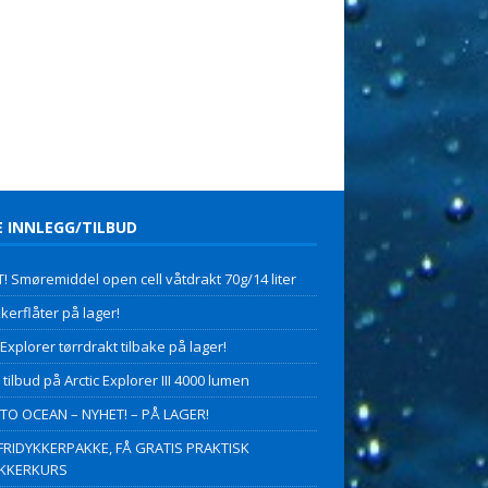
E INNLEGG/TILBUD
! Smøremiddel open cell våtdrakt 70g/14 liter
kerflåter på lager!
 Explorer tørrdrakt tilbake på lager!
 tilbud på Arctic Explorer III 4000 lumen
O OCEAN – NYHET! – PÅ LAGER!
FRIDYKKERPAKKE, FÅ GRATIS PRAKTISK
YKKERKURS