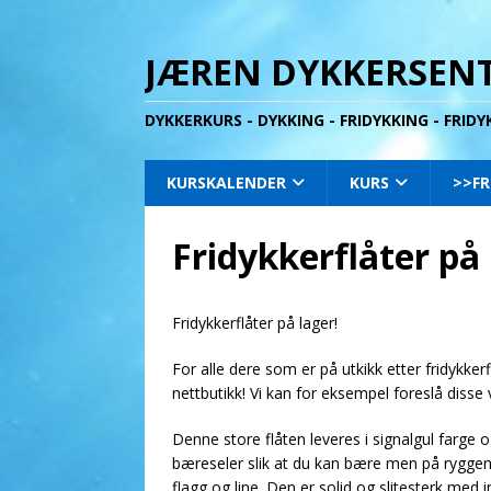
JÆREN DYKKERSENT
DYKKERKURS - DYKKING - FRIDYKKING - FRID
KURSKALENDER
KURS
>>FR
Fridykkerflåter på 
Fridykkerflåter på lager!
For alle dere som er på utkikk etter fridykker
nettbutikk! Vi kan for eksempel foreslå disse 
Denne store flåten leveres i signalgul farge
bæreseler slik at du kan bære men på ryggen. 
flagg og line. Den er solid og slitesterk med