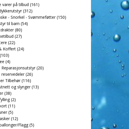
e varer på tilbud
(161)
dykkerutstyr
(312)
ske - Snorkel - Svømmeføtter
(150)
tyr til barn
(54)
drakter
(80)
etilbud
(27)
tere
(22)
 Koffert
(24)
(103)
ee
(4)
 Reparasjonsutstyr
(20)
 reservedeler
(26)
er Tilbehør
(116)
tnett og slynger
(13)
er
(38)
ylling
(2)
kort
(11)
uner
(5)
asker
(12)
allonger/Flagg
(5)