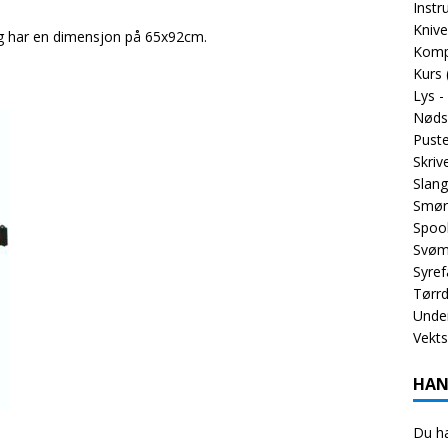
Inst
Knive
, og har en dimensjon på 65x92cm.
Komp
Kurs
Lys -
Nøds
Puste
Skriv
Slang
Smør
Spoo
Svøm
Syref
Tørrd
Unde
Vekt
HAN
Du ha