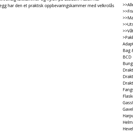
>>All
illegg har den et praktisk oppbevaringskammer med velkrolås
>>Fri
>>Ma
>>Uts
>>Våt
>Pakk
Adap
Bag &
BCD
Bung
Drakt
Drakt
Drakt
Fangs
Flask
Gassf
Gave
Harp
Helm
Heveb