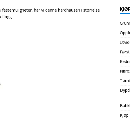
KJØP
 festemuligheter, har vi denne hardhausen i størrelse
 flagg.
Grunn
Oppfr
Utvid
Først
Redni
Nitro
Tørrd
Dypd
Butik
Kjøp 