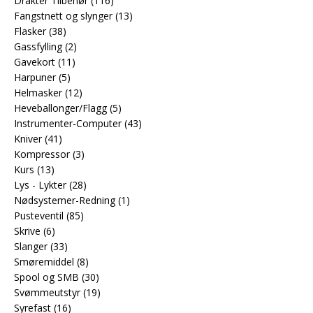
Drakter Tilbehør
(116)
Fangstnett og slynger
(13)
Flasker
(38)
Gassfylling
(2)
Gavekort
(11)
Harpuner
(5)
Helmasker
(12)
Heveballonger/Flagg
(5)
Instrumenter-Computer
(43)
Kniver
(41)
Kompressor
(3)
Kurs
(13)
Lys - Lykter
(28)
Nødsystemer-Redning
(1)
Pusteventil
(85)
Skrive
(6)
Slanger
(33)
Smøremiddel
(8)
Spool og SMB
(30)
Svømmeutstyr
(19)
Syrefast
(16)