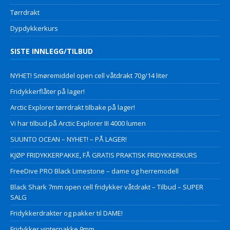
Tørrdrakt
Dypdykkerkurs
SISTE INNLEGG/TILBUD
NYHET! Smøremiddel open cell våtdrakt 70g/14 liter
Fridykkerflåter på lager!
Arctic Explorer tørrdrakt tilbake på lager!
Vi har tilbud på Arctic Explorer III 4000 lumen
SUUNTO OCEAN – NYHET! – PÅ LAGER!
KJØP FRIDYKKERPAKKE, FÅ GRATIS PRAKTISK FRIDYKKERKURS
FreeDive PRO Black Limestone – dame og herremodell
Black Shark 7mm open cell fridykker våtdrakt – Tilbud – SUPER
SALG
Fridykkerdrakter og pakker til DAME!
Fridykker vinterpakke 9mm