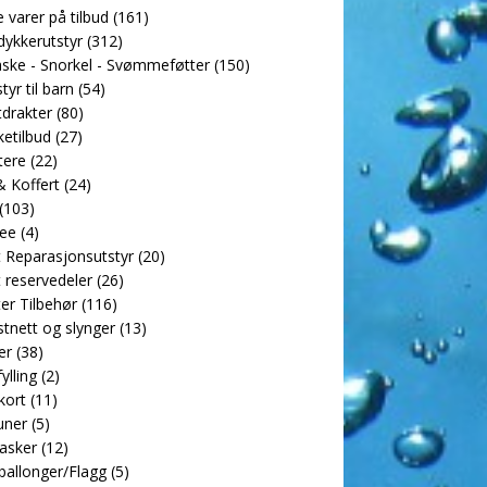
e varer på tilbud
(161)
dykkerutstyr
(312)
ske - Snorkel - Svømmeføtter
(150)
tyr til barn
(54)
drakter
(80)
etilbud
(27)
tere
(22)
 Koffert
(24)
(103)
ee
(4)
 Reparasjonsutstyr
(20)
 reservedeler
(26)
er Tilbehør
(116)
tnett og slynger
(13)
er
(38)
ylling
(2)
kort
(11)
uner
(5)
asker
(12)
allonger/Flagg
(5)