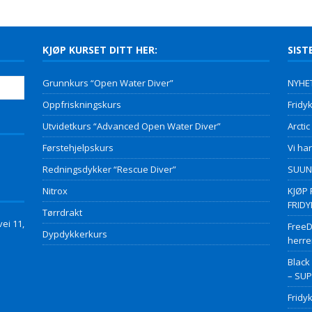
KJØP KURSET DITT HER:
SIST
Grunnkurs “Open Water Diver”
NYHET
Oppfriskningskurs
Fridyk
Utvidetkurs “Advanced Open Water Diver”
Arctic
Førstehjelpskurs
Vi har
Redningsdykker “Rescue Diver”
SUUNT
Nitrox
KJØP 
FRID
Tørrdrakt
ei 11,
FreeD
Dypdykkerkurs
herre
Black
– SU
Fridy