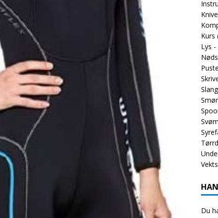
Inst
Knive
Komp
Kurs
Lys -
Nøds
Puste
Skriv
Slang
Smør
Spoo
Svøm
Syref
Tørrd
Unde
Vekt
HAN
Du ha