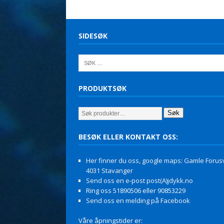
SIDESØK
PRODUKTSØK
Søk
BESØK ELLER KONTAKT OSS:
Her finner du oss, google maps: Gamle Forusv
4031 Stavanger
Send oss en e-post post(A)jdykk.no
Ring oss 51890506 eller 90853229
Send oss en melding på Facebook
Våre åpningstider er: