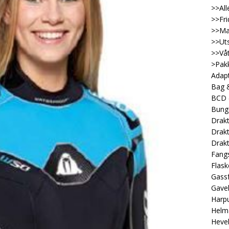
>>All
>>Fri
>>Ma
>>Uts
>>Våt
>Pakk
Adap
Bag &
BCD
Bung
Drakt
Drakt
Drakt
Fangs
Flask
Gassf
Gave
Harp
Helm
Heveb