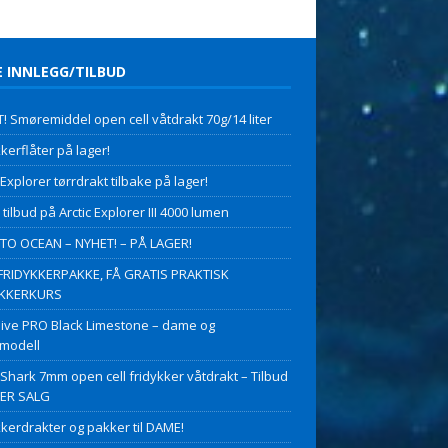
E INNLEGG/TILBUD
! Smøremiddel open cell våtdrakt 70g/14 liter
kerflåter på lager!
 Explorer tørrdrakt tilbake på lager!
 tilbud på Arctic Explorer III 4000 lumen
O OCEAN – NYHET! – PÅ LAGER!
FRIDYKKERPAKKE, FÅ GRATIS PRAKTISK
YKKERKURS
ive PRO Black Limestone – dame og
modell
 Shark 7mm open cell fridykker våtdrakt – Tilbud
PER SALG
kkerdrakter og pakker til DAME!