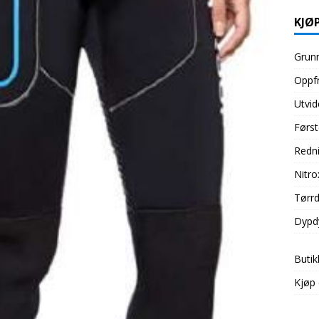
KJØP
Grunn
Oppfr
Utvid
Først
Redni
Nitro
Tørrd
Dypd
Butik
Kjøp 