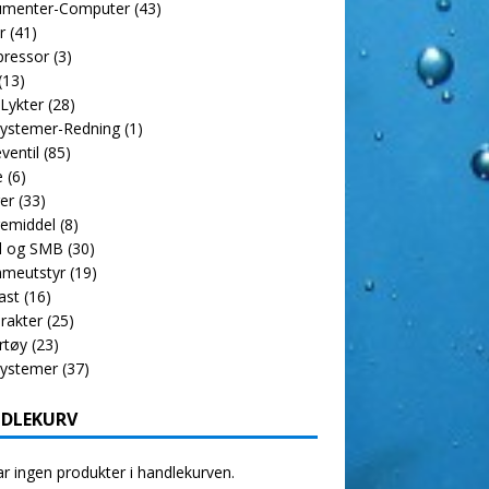
rumenter-Computer
(43)
r
(41)
ressor
(3)
(13)
 Lykter
(28)
ystemer-Redning
(1)
ventil
(85)
e
(6)
er
(33)
emiddel
(8)
l og SMB
(30)
meutstyr
(19)
ast
(16)
rakter
(25)
rtøy
(23)
systemer
(37)
DLEKURV
r ingen produkter i handlekurven.