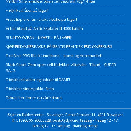
NYHET! Smøremiddel open cell våtdrakt 70g/14 liter
Fridykkerflåter på lager!
Arctic Explorer tørrdrakt tilbake på lager!
Vi har tilbud på Arctic Explorer III 4000 lumen
SUUNTO OCEAN – NYHET! – PÅ LAGER!
KJØP FRIDYKKERPAKKE, FÅ GRATIS PRAKTISK FRIDYKKERKURS
FreeDive PRO Black Limestone – dame og herremodell
Black Shark 7mm open cell fridykker våtdrakt – Tilbud – SUPER
SALG
Fridykkerdrakter og pakker til DAME!
Fridykker vinterpakke 9mm
Tilbud, her finner du våre tilbud.
© Jæren Dykkersenter - Stavanger, Gamle Forusvei 11, 4031 Stavanger,
tlf 51890506, 90853229, post(A)jdykk.no, tirsdag - fredag 12 - 17,
lørdag 12 - 15, søndag - mandag stengt.