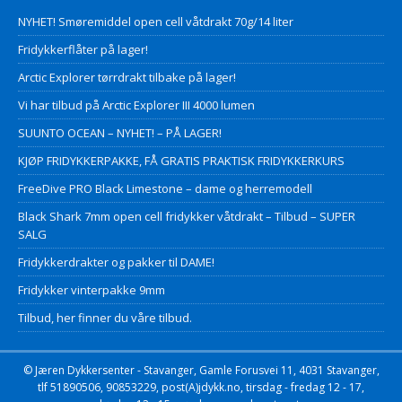
NYHET! Smøremiddel open cell våtdrakt 70g/14 liter
Fridykkerflåter på lager!
Arctic Explorer tørrdrakt tilbake på lager!
Vi har tilbud på Arctic Explorer III 4000 lumen
SUUNTO OCEAN – NYHET! – PÅ LAGER!
KJØP FRIDYKKERPAKKE, FÅ GRATIS PRAKTISK FRIDYKKERKURS
FreeDive PRO Black Limestone – dame og herremodell
Black Shark 7mm open cell fridykker våtdrakt – Tilbud – SUPER
SALG
Fridykkerdrakter og pakker til DAME!
Fridykker vinterpakke 9mm
Tilbud, her finner du våre tilbud.
© Jæren Dykkersenter - Stavanger, Gamle Forusvei 11, 4031 Stavanger,
tlf 51890506, 90853229, post(A)jdykk.no, tirsdag - fredag 12 - 17,