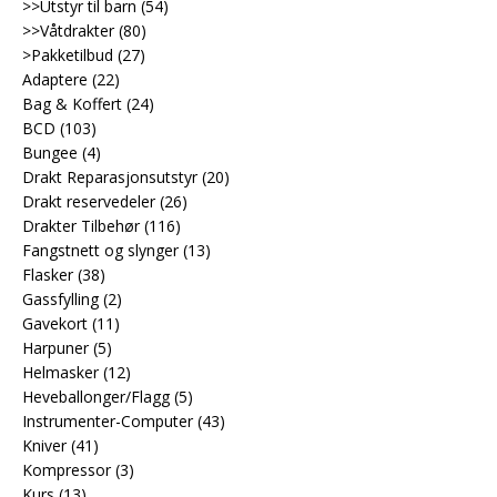
>>Utstyr til barn
(54)
>>Våtdrakter
(80)
>Pakketilbud
(27)
Adaptere
(22)
Bag & Koffert
(24)
BCD
(103)
Bungee
(4)
Drakt Reparasjonsutstyr
(20)
Drakt reservedeler
(26)
Drakter Tilbehør
(116)
Fangstnett og slynger
(13)
Flasker
(38)
Gassfylling
(2)
Gavekort
(11)
Harpuner
(5)
Helmasker
(12)
Heveballonger/Flagg
(5)
Instrumenter-Computer
(43)
Kniver
(41)
Kompressor
(3)
Kurs
(13)