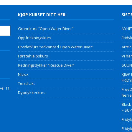
KJØP KURSET DITT HER:
SIST
Grunnkurs “Open Water Diver”
NYHET
Oppfriskningskurs
Fridyk
Utvidetkurs “Advanced Open Water Diver”
Arctic
Førstehjelpskurs
Vi har
Redningsdykker “Rescue Diver”
SUUNT
Nitrox
KJØP 
FRID
Tørrdrakt
ei 11,
FreeD
Dypdykkerkurs
herre
Black
– SU
Fridy
Fridy