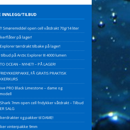
E INNLEGG/TILBUD
! Smøremiddel open cell våtdrakt 70g/14 liter
kerflåter på lager!
 Explorer tørrdrakt tilbake på lager!
 tilbud på Arctic Explorer III 4000 lumen
O OCEAN – NYHET! – PÅ LAGER!
FRIDYKKERPAKKE, FÅ GRATIS PRAKTISK
YKKERKURS
ive PRO Black Limestone – dame og
modell
 Shark 7mm open cell fridykker våtdrakt – Tilbud
PER SALG
kkerdrakter og pakker til DAME!
kker vinterpakke 9mm