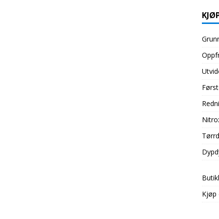
KJØP
Grunn
Oppfr
Utvid
Først
Redni
Nitro
Tørrd
Dypd
Butik
Kjøp 