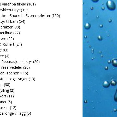
e varer på tilbud
(161)
dykkerutstyr
(312)
ske - Snorkel - Svømmeføtter
(150)
tyr til barn
(54)
drakter
(80)
etilbud
(27)
tere
(22)
 Koffert
(24)
(103)
ee
(4)
 Reparasjonsutstyr
(20)
 reservedeler
(26)
er Tilbehør
(116)
tnett og slynger
(13)
er
(38)
ylling
(2)
kort
(11)
uner
(5)
asker
(12)
allonger/Flagg
(5)