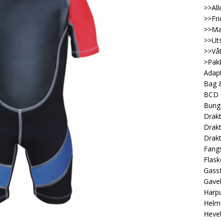
>>All
>>Fri
>>Ma
>>Uts
>>Våt
>Pakk
Adap
Bag &
BCD
Bung
Drakt
Drakt
Drakt
Fangs
Flask
Gassf
Gave
Harp
Helm
Heveb