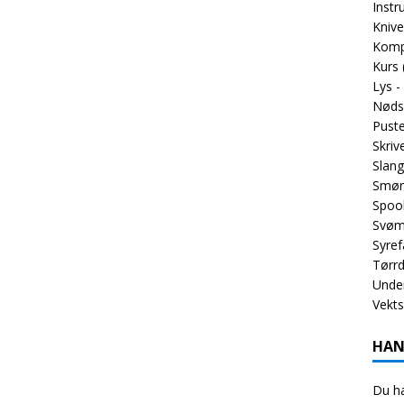
Inst
Knive
Komp
Kurs
Lys -
Nøds
Puste
Skriv
Slang
Smør
Spoo
Svøm
Syref
Tørrd
Unde
Vekt
HAN
Du ha