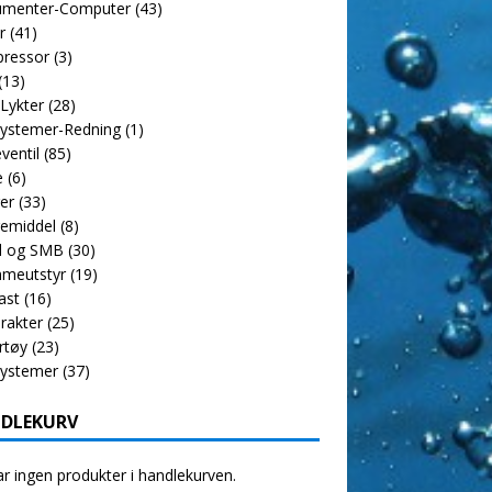
rumenter-Computer
(43)
r
(41)
ressor
(3)
(13)
 Lykter
(28)
ystemer-Redning
(1)
ventil
(85)
e
(6)
er
(33)
emiddel
(8)
l og SMB
(30)
meutstyr
(19)
ast
(16)
rakter
(25)
rtøy
(23)
systemer
(37)
DLEKURV
r ingen produkter i handlekurven.