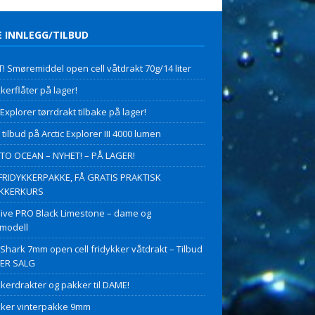
E INNLEGG/TILBUD
! Smøremiddel open cell våtdrakt 70g/14 liter
kerflåter på lager!
 Explorer tørrdrakt tilbake på lager!
 tilbud på Arctic Explorer III 4000 lumen
O OCEAN – NYHET! – PÅ LAGER!
FRIDYKKERPAKKE, FÅ GRATIS PRAKTISK
YKKERKURS
ive PRO Black Limestone – dame og
modell
 Shark 7mm open cell fridykker våtdrakt – Tilbud
PER SALG
kkerdrakter og pakker til DAME!
kker vinterpakke 9mm