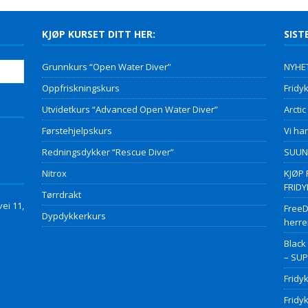
KJØP KURSET DITT HER:
SIST
Grunnkurs “Open Water Diver”
NYHET
Oppfriskningskurs
Fridyk
Utvidetkurs “Advanced Open Water Diver”
Arctic
Førstehjelpskurs
Vi har
Redningsdykker “Rescue Diver”
SUUNT
Nitrox
KJØP 
FRID
Tørrdrakt
ei 11,
FreeD
Dypdykkerkurs
herre
Black
– SU
Fridy
Fridy