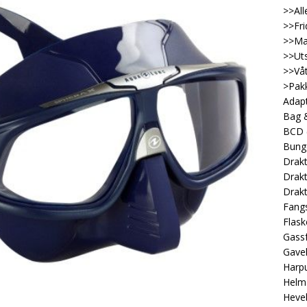
>>All
>>Fri
>>Ma
>>Uts
>>Våt
>Pakk
Adap
Bag &
BCD
Bung
Drakt
Drakt
Drakt
Fangs
Flask
Gassf
Gave
Harp
Helm
Heveb