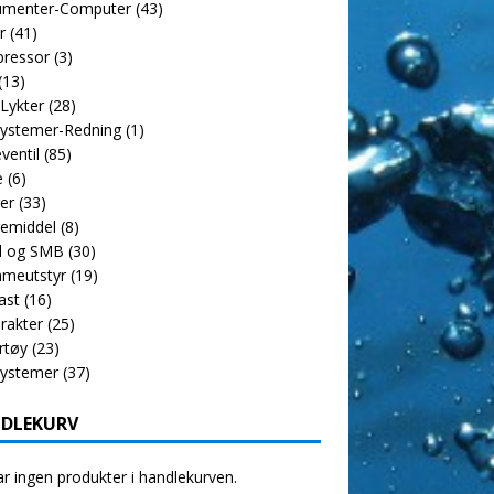
rumenter-Computer
(43)
r
(41)
ressor
(3)
(13)
 Lykter
(28)
ystemer-Redning
(1)
ventil
(85)
e
(6)
er
(33)
emiddel
(8)
l og SMB
(30)
meutstyr
(19)
ast
(16)
rakter
(25)
rtøy
(23)
systemer
(37)
DLEKURV
r ingen produkter i handlekurven.