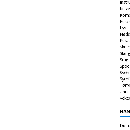
Inst
Knive
Komp
Kurs
Lys -
Nøds
Puste
Skriv
Slang
Smør
Spoo
Svøm
Syref
Tørrd
Unde
Vekt
HAN
Du ha