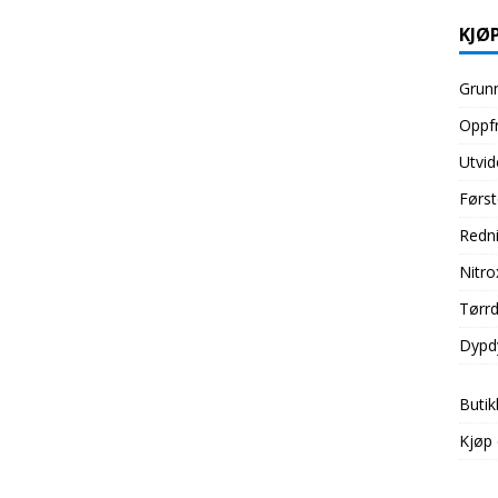
KJØP
Grunn
Oppfr
Utvid
Først
Redni
Nitro
Tørrd
Dypd
Butik
Kjøp 