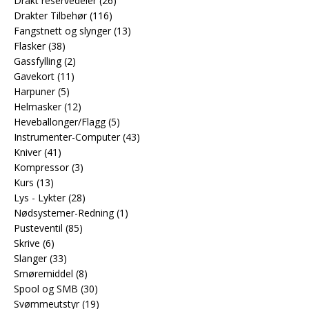
Drakt reservedeler
(26)
Drakter Tilbehør
(116)
Fangstnett og slynger
(13)
Flasker
(38)
Gassfylling
(2)
Gavekort
(11)
Harpuner
(5)
Helmasker
(12)
Heveballonger/Flagg
(5)
Instrumenter-Computer
(43)
Kniver
(41)
Kompressor
(3)
Kurs
(13)
Lys - Lykter
(28)
Nødsystemer-Redning
(1)
Pusteventil
(85)
Skrive
(6)
Slanger
(33)
Smøremiddel
(8)
Spool og SMB
(30)
Svømmeutstyr
(19)