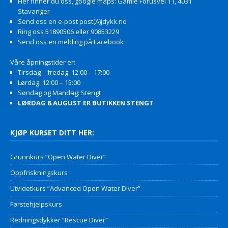
Her finner du oss, google maps: Gamle Forusvei 11, 4031
Stavanger
Send oss en e-post post(A)jdykk.no
Ring oss 51890506 eller 90853229
Send oss en melding på Facebook
Våre åpningstider er:
Tirsdag – fredag: 12:00 – 17:00
Lørdag: 12:00 – 15:00
Søndag og Mandag: Stengt
LØRDAG 8.AUGUST ER BUTIKKEN STENGT
KJØP KURSET DITT HER:
Grunnkurs “Open Water Diver”
Oppfriskningskurs
Utvidetkurs “Advanced Open Water Diver”
Førstehjelpskurs
Redningsdykker “Rescue Diver”