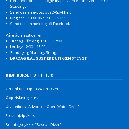
Her finner du oss, google maps: Gamle Forusvei 11, 4031
Stavanger
Send oss en e-post post(A)jdykk.no
Ring oss 51890506 eller 90853229
Send oss en melding på Facebook
Våre åpningstider er:
Tirsdag – fredag: 12:00 – 17:00
Lørdag: 12:00 – 15:00
Søndag og Mandag: Stengt
LØRDAG 8.AUGUST ER BUTIKKEN STENGT
KJØP KURSET DITT HER:
Grunnkurs “Open Water Diver”
Oppfriskningskurs
Utvidetkurs “Advanced Open Water Diver”
Førstehjelpskurs
Redningsdykker “Rescue Diver”