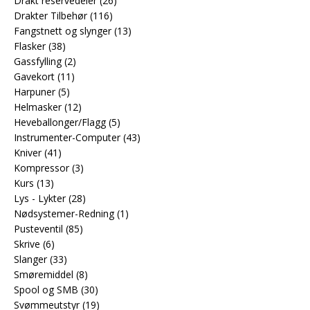
Drakt reservedeler
(26)
Drakter Tilbehør
(116)
Fangstnett og slynger
(13)
Flasker
(38)
Gassfylling
(2)
Gavekort
(11)
Harpuner
(5)
Helmasker
(12)
Heveballonger/Flagg
(5)
Instrumenter-Computer
(43)
Kniver
(41)
Kompressor
(3)
Kurs
(13)
Lys - Lykter
(28)
Nødsystemer-Redning
(1)
Pusteventil
(85)
Skrive
(6)
Slanger
(33)
Smøremiddel
(8)
Spool og SMB
(30)
Svømmeutstyr
(19)