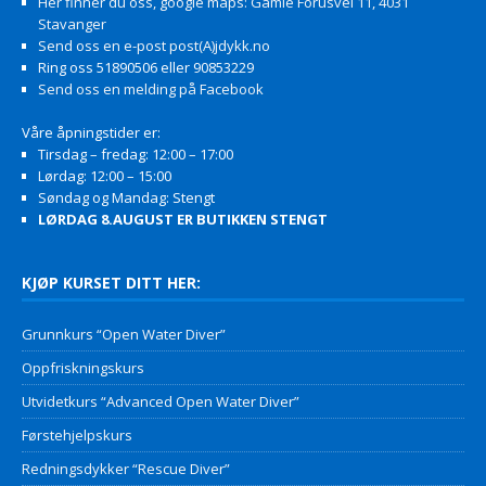
Her finner du oss, google maps: Gamle Forusvei 11, 4031
Stavanger
Send oss en e-post post(A)jdykk.no
Ring oss 51890506 eller 90853229
Send oss en melding på Facebook
Våre åpningstider er:
Tirsdag – fredag: 12:00 – 17:00
Lørdag: 12:00 – 15:00
Søndag og Mandag: Stengt
LØRDAG 8.AUGUST ER BUTIKKEN STENGT
KJØP KURSET DITT HER:
Grunnkurs “Open Water Diver”
Oppfriskningskurs
Utvidetkurs “Advanced Open Water Diver”
Førstehjelpskurs
Redningsdykker “Rescue Diver”