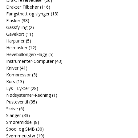
Drakt reservedeler
(26)
Drakter Tilbehør
(116)
Fangstnett og slynger
(13)
Flasker
(38)
Gassfylling
(2)
Gavekort
(11)
Harpuner
(5)
Helmasker
(12)
Heveballonger/Flagg
(5)
Instrumenter-Computer
(43)
Kniver
(41)
Kompressor
(3)
Kurs
(13)
Lys - Lykter
(28)
Nødsystemer-Redning
(1)
Pusteventil
(85)
Skrive
(6)
Slanger
(33)
Smøremiddel
(8)
Spool og SMB
(30)
Svømmeutstyr
(19)