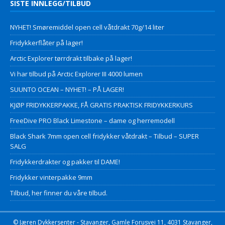
SISTE INNLEGG/TILBUD
NYHET! Smøremiddel open cell våtdrakt 70g/14 liter
Fridykkerflåter på lager!
Arctic Explorer tørrdrakt tilbake på lager!
Vi har tilbud på Arctic Explorer III 4000 lumen
SUUNTO OCEAN – NYHET! – PÅ LAGER!
KJØP FRIDYKKERPAKKE, FÅ GRATIS PRAKTISK FRIDYKKERKURS
FreeDive PRO Black Limestone – dame og herremodell
Black Shark 7mm open cell fridykker våtdrakt – Tilbud – SUPER
SALG
Fridykkerdrakter og pakker til DAME!
Fridykker vinterpakke 9mm
Tilbud, her finner du våre tilbud.
© Jæren Dykkersenter - Stavanger, Gamle Forusvei 11, 4031 Stavanger,