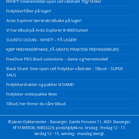
NYHET! Smøremiddel open cell våtdrakt 70g/14 liter
Fridykkerflåter på lager!
Arctic Explorer tørrdrakt tilbake på lager!
Vi har tilbud på Arctic Explorer III 4000 lumen
SUUNTO OCEAN – NYHET! – PÅ LAGER!
KJØP FRIDYKKERPAKKE, FÅ GRATIS PRAKTISK FRIDYKKERKURS
FreeDive PRO Black Limestone – dame og herremodell
Black Shark 7mm open cell fridykker våtdrakt – Tilbud – SUPER
SALG
Fridykkerdrakter og pakker til DAME!
Fridykker vinterpakke 9mm
Tilbud, her finner du våre tilbud.
© Jæren Dykkersenter - Stavanger, Gamle Forusvei 11, 4031 Stavanger,
tlf 51890506, 90853229, post(A)jdykk.no, tirsdag - fredag 12 - 17,
lørdag 12 - 15, søndag - mandag stengt.