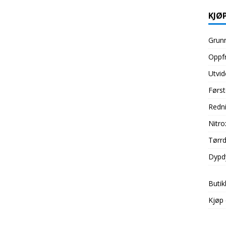
KJØP
Grunn
Oppfr
Utvid
Først
Redni
Nitro
Tørrd
Dypd
Butik
Kjøp 