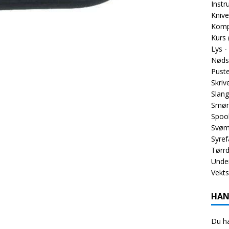
Inst
Knive
Komp
Kurs
Lys -
Nøds
Puste
Skriv
Slang
Smør
Spoo
Svøm
Syref
Tørrd
Unde
Vekt
HAN
Du ha