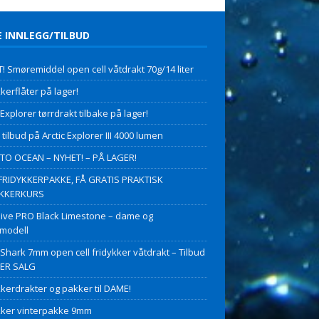
E INNLEGG/TILBUD
! Smøremiddel open cell våtdrakt 70g/14 liter
kerflåter på lager!
 Explorer tørrdrakt tilbake på lager!
 tilbud på Arctic Explorer III 4000 lumen
O OCEAN – NYHET! – PÅ LAGER!
FRIDYKKERPAKKE, FÅ GRATIS PRAKTISK
YKKERKURS
ive PRO Black Limestone – dame og
modell
 Shark 7mm open cell fridykker våtdrakt – Tilbud
PER SALG
kkerdrakter og pakker til DAME!
kker vinterpakke 9mm