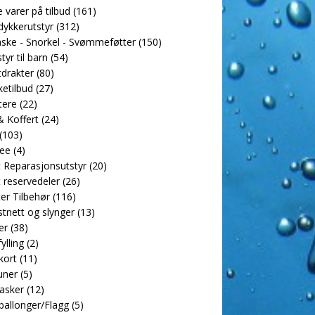
e varer på tilbud
(161)
dykkerutstyr
(312)
ske - Snorkel - Svømmeføtter
(150)
tyr til barn
(54)
drakter
(80)
etilbud
(27)
tere
(22)
 Koffert
(24)
(103)
ee
(4)
 Reparasjonsutstyr
(20)
 reservedeler
(26)
er Tilbehør
(116)
tnett og slynger
(13)
er
(38)
ylling
(2)
kort
(11)
uner
(5)
asker
(12)
allonger/Flagg
(5)