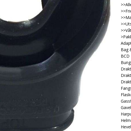
>>All
>>Fri
>>Ma
>>Uts
>>Våt
>Pakk
Adap
Bag &
BCD
Bung
Drakt
Drakt
Drakt
Fangs
Flask
Gassf
Gave
Harp
Helm
Heveb