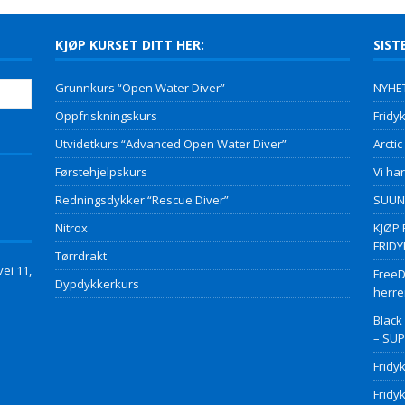
KJØP KURSET DITT HER:
SIST
Grunnkurs “Open Water Diver”
NYHET
Oppfriskningskurs
Fridyk
Utvidetkurs “Advanced Open Water Diver”
Arctic
Førstehjelpskurs
Vi har
Redningsdykker “Rescue Diver”
SUUNT
Nitrox
KJØP 
FRID
Tørrdrakt
ei 11,
FreeD
Dypdykkerkurs
herre
Black
– SU
Fridy
Fridy