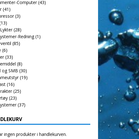
rumenter-Computer
(43)
r
(41)
ressor
(3)
(13)
 Lykter
(28)
ystemer-Redning
(1)
ventil
(85)
e
(6)
er
(33)
emiddel
(8)
l og SMB
(30)
meutstyr
(19)
ast
(16)
rakter
(25)
rtøy
(23)
systemer
(37)
DLEKURV
r ingen produkter i handlekurven.