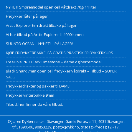
NYHET! Smøremiddel open cell våtdrakt 70g/14 liter
Fridykkerflåter på lager!
Arctic Explorer tørrdrakt tilbake på lager!
Vi har tilbud på Arctic Explorer III 4000 lumen
SUUNTO OCEAN – NYHET! – PÅ LAGER!
KJØP FRIDYKKERPAKKE, FÅ GRATIS PRAKTISK FRIDYKKERKURS
FreeDive PRO Black Limestone – dame og herremodell
Black Shark 7mm open cell fridykker våtdrakt – Tilbud – SUPER
SALG
Fridykkerdrakter og pakker til DAME!
Fridykker vinterpakke 9mm
Tilbud, her finner du våre tilbud.
© Jæren Dykkersenter - Stavanger, Gamle Forusvei 11, 4031 Stavanger,
tlf 51890506, 90853229, post(A)jdykk.no, tirsdag - fredag 12 - 17,