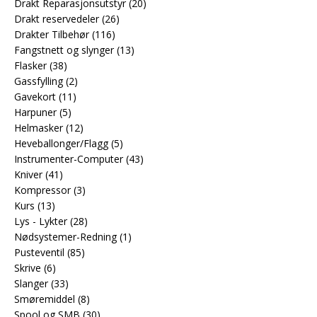
Drakt Reparasjonsutstyr
(20)
Drakt reservedeler
(26)
Drakter Tilbehør
(116)
Fangstnett og slynger
(13)
Flasker
(38)
Gassfylling
(2)
Gavekort
(11)
Harpuner
(5)
Helmasker
(12)
Heveballonger/Flagg
(5)
Instrumenter-Computer
(43)
Kniver
(41)
Kompressor
(3)
Kurs
(13)
Lys - Lykter
(28)
Nødsystemer-Redning
(1)
Pusteventil
(85)
Skrive
(6)
Slanger
(33)
Smøremiddel
(8)
Spool og SMB
(30)