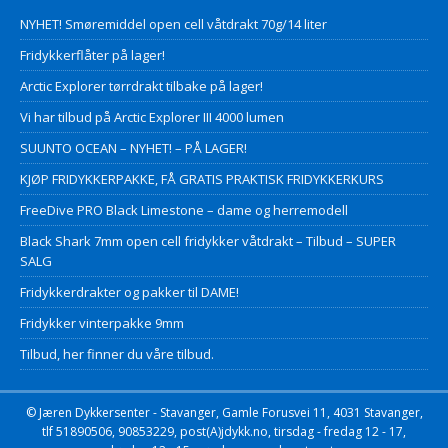
NYHET! Smøremiddel open cell våtdrakt 70g/14 liter
Fridykkerflåter på lager!
Arctic Explorer tørrdrakt tilbake på lager!
Vi har tilbud på Arctic Explorer III 4000 lumen
SUUNTO OCEAN – NYHET! – PÅ LAGER!
KJØP FRIDYKKERPAKKE, FÅ GRATIS PRAKTISK FRIDYKKERKURS
FreeDive PRO Black Limestone – dame og herremodell
Black Shark 7mm open cell fridykker våtdrakt – Tilbud – SUPER
SALG
Fridykkerdrakter og pakker til DAME!
Fridykker vinterpakke 9mm
Tilbud, her finner du våre tilbud.
© Jæren Dykkersenter - Stavanger, Gamle Forusvei 11, 4031 Stavanger,
tlf 51890506, 90853229, post(A)jdykk.no, tirsdag - fredag 12 - 17,