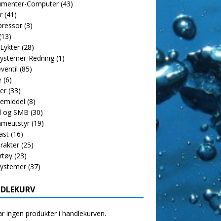
rumenter-Computer
(43)
r
(41)
ressor
(3)
(13)
 Lykter
(28)
ystemer-Redning
(1)
ventil
(85)
e
(6)
er
(33)
emiddel
(8)
l og SMB
(30)
meutstyr
(19)
ast
(16)
rakter
(25)
rtøy
(23)
systemer
(37)
DLEKURV
r ingen produkter i handlekurven.