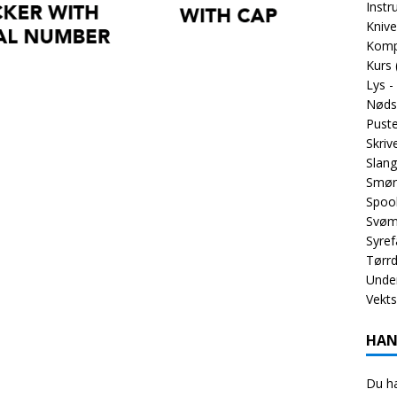
Inst
Knive
Komp
Kurs
Lys -
Nøds
Puste
Skriv
Slang
Smør
Spoo
Svøm
Syref
Tørrd
Unde
Vekt
HAN
Du ha