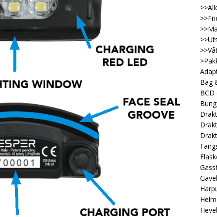
>>All
>>Fri
>>Ma
>>Uts
>>Våt
>Pakk
Adap
Bag &
BCD
Bung
Drakt
Drakt
Drakt
Fangs
Flask
Gassf
Gave
Harp
Helm
Heveb