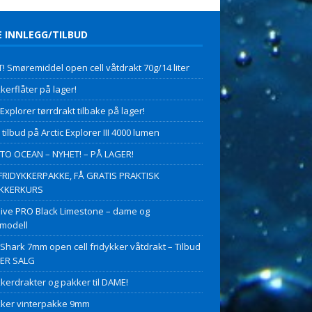
E INNLEGG/TILBUD
! Smøremiddel open cell våtdrakt 70g/14 liter
kerflåter på lager!
 Explorer tørrdrakt tilbake på lager!
 tilbud på Arctic Explorer III 4000 lumen
O OCEAN – NYHET! – PÅ LAGER!
FRIDYKKERPAKKE, FÅ GRATIS PRAKTISK
YKKERKURS
ive PRO Black Limestone – dame og
modell
 Shark 7mm open cell fridykker våtdrakt – Tilbud
PER SALG
kkerdrakter og pakker til DAME!
kker vinterpakke 9mm