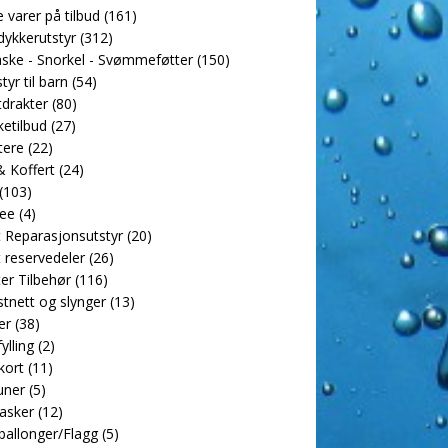
e varer på tilbud
(161)
dykkerutstyr
(312)
ske - Snorkel - Svømmeføtter
(150)
tyr til barn
(54)
drakter
(80)
etilbud
(27)
tere
(22)
 Koffert
(24)
(103)
ee
(4)
 Reparasjonsutstyr
(20)
 reservedeler
(26)
er Tilbehør
(116)
tnett og slynger
(13)
er
(38)
ylling
(2)
kort
(11)
uner
(5)
asker
(12)
allonger/Flagg
(5)