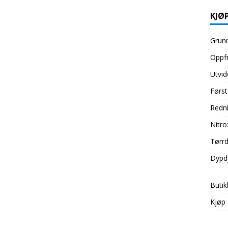
KJØP
Grunn
Oppfr
Utvid
Først
Redni
Nitro
Tørrd
Dypd
Butik
Kjøp 