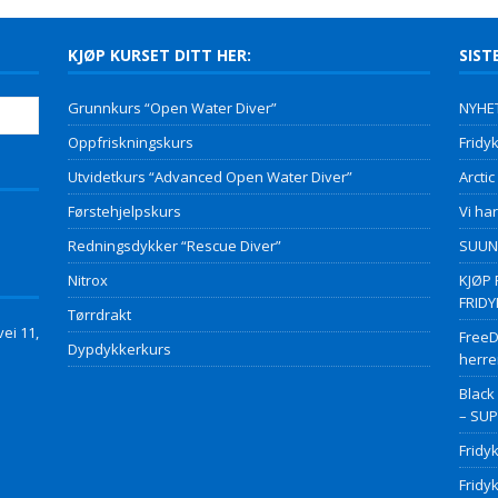
KJØP KURSET DITT HER:
SIST
Grunnkurs “Open Water Diver”
NYHET
Oppfriskningskurs
Fridyk
Utvidetkurs “Advanced Open Water Diver”
Arctic
Førstehjelpskurs
Vi har
Redningsdykker “Rescue Diver”
SUUNT
Nitrox
KJØP 
FRID
Tørrdrakt
ei 11,
FreeD
Dypdykkerkurs
herre
Black
– SU
Fridy
Fridy