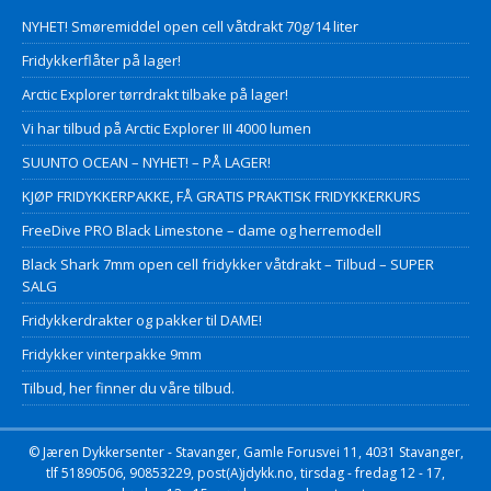
NYHET! Smøremiddel open cell våtdrakt 70g/14 liter
Fridykkerflåter på lager!
Arctic Explorer tørrdrakt tilbake på lager!
Vi har tilbud på Arctic Explorer III 4000 lumen
SUUNTO OCEAN – NYHET! – PÅ LAGER!
KJØP FRIDYKKERPAKKE, FÅ GRATIS PRAKTISK FRIDYKKERKURS
FreeDive PRO Black Limestone – dame og herremodell
Black Shark 7mm open cell fridykker våtdrakt – Tilbud – SUPER
SALG
Fridykkerdrakter og pakker til DAME!
Fridykker vinterpakke 9mm
Tilbud, her finner du våre tilbud.
© Jæren Dykkersenter - Stavanger, Gamle Forusvei 11, 4031 Stavanger,
tlf 51890506, 90853229, post(A)jdykk.no, tirsdag - fredag 12 - 17,