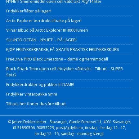
NYHET! Smøremiddel open cell våtdrakt 70g/14 liter
Fridykkerflåter på lager!
Arctic Explorer tørrdrakt tilbake på lager!
Vi har tilbud på Arctic Explorer III 4000 lumen
SUUNTO OCEAN – NYHET! – PÅ LAGER!
KJØP FRIDYKKERPAKKE, FÅ GRATIS PRAKTISK FRIDYKKERKURS
FreeDive PRO Black Limestone – dame og herremodell
Black Shark 7mm open cell fridykker våtdrakt – Tilbud – SUPER
SALG
Fridykkerdrakter og pakker til DAME!
Fridykker vinterpakke 9mm
Tilbud, her finner du våre tilbud.
© Jæren Dykkersenter - Stavanger, Gamle Forusvei 11, 4031 Stavanger,
tlf 51890506, 90853229, post(A)jdykk.no, tirsdag - fredag 12 - 17,
lørdag 12 - 15, søndag - mandag stengt.