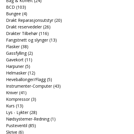
Bag & Koffert
(24)
BCD
(103)
Bungee
(4)
Drakt Reparasjonsutstyr
(20)
Drakt reservedeler
(26)
Drakter Tilbehør
(116)
Fangstnett og slynger
(13)
Flasker
(38)
Gassfylling
(2)
Gavekort
(11)
Harpuner
(5)
Helmasker
(12)
Heveballonger/Flagg
(5)
Instrumenter-Computer
(43)
Kniver
(41)
Kompressor
(3)
Kurs
(13)
Lys - Lykter
(28)
Nødsystemer-Redning
(1)
Pusteventil
(85)
Skrive
(6)