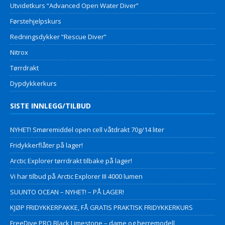
Utvidetkurs “Advanced Open Water Diver”
Førstehjelpskurs
Redningsdykker “Rescue Diver”
Nitrox
Tørrdrakt
Dypdykkerkurs
SISTE INNLEGG/TILBUD
NYHET! Smøremiddel open cell våtdrakt 70g/14 liter
Fridykkerflåter på lager!
Arctic Explorer tørrdrakt tilbake på lager!
Vi har tilbud på Arctic Explorer III 4000 lumen
SUUNTO OCEAN – NYHET! – PÅ LAGER!
KJØP FRIDYKKERPAKKE, FÅ GRATIS PRAKTISK FRIDYKKERKURS
FreeDive PRO Black Limestone – dame og herremodell