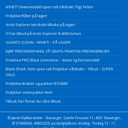
NYHET! Smøremiddel open cell våtdrakt 70g/14 liter
Fridykkerflåter på lager!
Arctic Explorer tørrdrakt tilbake på lager!
Vi har tilbud på Arctic Explorer III 4000 lumen
SUUNTO OCEAN – NYHET! – PÅ LAGER!
KJØP FRIDYKKERPAKKE, FÅ GRATIS PRAKTISK FRIDYKKERKURS
FreeDive PRO Black Limestone – dame og herremodell
Black Shark 7mm open cell fridykker våtdrakt – Tilbud – SUPER
SALG
Fridykkerdrakter og pakker til DAME!
Fridykker vinterpakke 9mm
Tilbud, her finner du våre tilbud.
© Jæren Dykkersenter - Stavanger, Gamle Forusvei 11, 4031 Stavanger,
tlf 51890506, 90853229, post(A)jdykk.no, tirsdag - fredag 12 - 17,