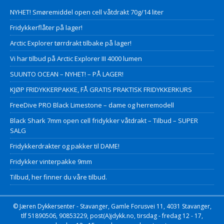
NYHET! Smøremiddel open cell våtdrakt 70g/14 liter
Fridykkerflåter på lager!
Arctic Explorer tørrdrakt tilbake på lager!
Vi har tilbud på Arctic Explorer III 4000 lumen
SUUNTO OCEAN – NYHET! – PÅ LAGER!
KJØP FRIDYKKERPAKKE, FÅ GRATIS PRAKTISK FRIDYKKERKURS
FreeDive PRO Black Limestone – dame og herremodell
Black Shark 7mm open cell fridykker våtdrakt – Tilbud – SUPER
SALG
Fridykkerdrakter og pakker til DAME!
Fridykker vinterpakke 9mm
Tilbud, her finner du våre tilbud.
© Jæren Dykkersenter - Stavanger, Gamle Forusvei 11, 4031 Stavanger,
tlf 51890506, 90853229, post(A)jdykk.no, tirsdag - fredag 12 - 17,