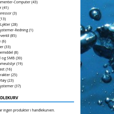
rumenter-Computer
(43)
r
(41)
ressor
(3)
(13)
 Lykter
(28)
ystemer-Redning
(1)
ventil
(85)
e
(6)
er
(33)
emiddel
(8)
l og SMB
(30)
meutstyr
(19)
ast
(16)
rakter
(25)
rtøy
(23)
systemer
(37)
DLEKURV
r ingen produkter i handlekurven.