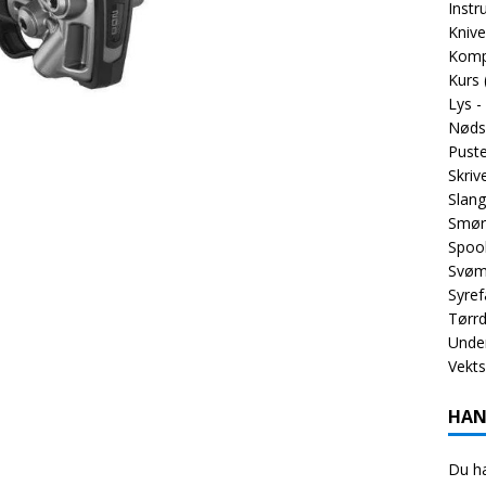
Inst
Knive
Komp
Kurs
Lys -
Nøds
Puste
Skriv
Slang
Smør
Spoo
Svøm
Syref
Tørrd
Unde
Vekt
HAN
Du ha