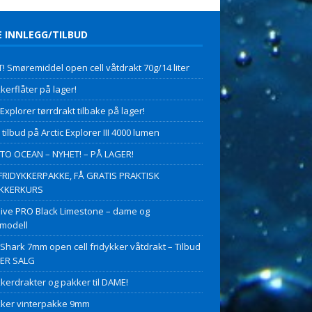
E INNLEGG/TILBUD
! Smøremiddel open cell våtdrakt 70g/14 liter
kerflåter på lager!
 Explorer tørrdrakt tilbake på lager!
 tilbud på Arctic Explorer III 4000 lumen
O OCEAN – NYHET! – PÅ LAGER!
FRIDYKKERPAKKE, FÅ GRATIS PRAKTISK
YKKERKURS
ive PRO Black Limestone – dame og
modell
 Shark 7mm open cell fridykker våtdrakt – Tilbud
PER SALG
kkerdrakter og pakker til DAME!
kker vinterpakke 9mm