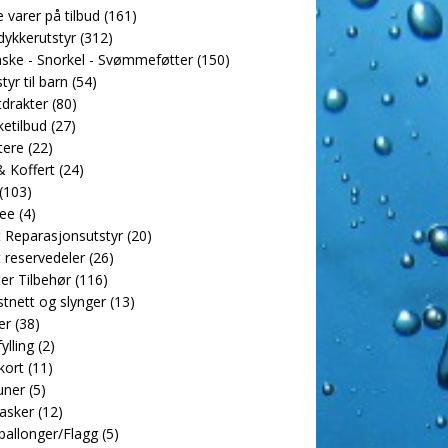
e varer på tilbud
(161)
dykkerutstyr
(312)
ske - Snorkel - Svømmeføtter
(150)
tyr til barn
(54)
drakter
(80)
etilbud
(27)
tere
(22)
 Koffert
(24)
(103)
ee
(4)
 Reparasjonsutstyr
(20)
 reservedeler
(26)
er Tilbehør
(116)
tnett og slynger
(13)
er
(38)
ylling
(2)
kort
(11)
uner
(5)
asker
(12)
allonger/Flagg
(5)