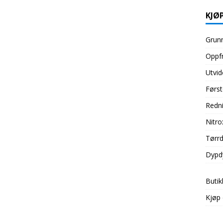
KJØP
Grunn
Oppfr
Utvid
Først
Redni
Nitro
Tørrd
Dypd
Butik
Kjøp 