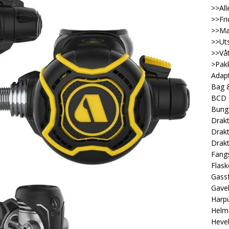
>>All
>>Fri
>>Ma
>>Uts
>>Våt
>Pakk
Adap
Bag &
BCD
Bung
Drakt
Drakt
Drakt
Fangs
Flask
Gassf
Gave
Harp
Helm
Heveb