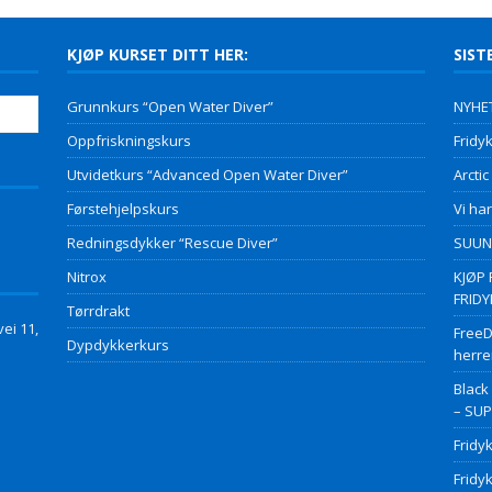
KJØP KURSET DITT HER:
SIST
Grunnkurs “Open Water Diver”
NYHET
Oppfriskningskurs
Fridyk
Utvidetkurs “Advanced Open Water Diver”
Arctic
Førstehjelpskurs
Vi har
Redningsdykker “Rescue Diver”
SUUNT
Nitrox
KJØP 
FRID
Tørrdrakt
ei 11,
FreeD
Dypdykkerkurs
herre
Black
– SU
Fridy
Fridy