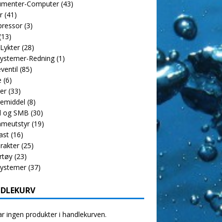
rumenter-Computer
(43)
r
(41)
ressor
(3)
(13)
 Lykter
(28)
ystemer-Redning
(1)
ventil
(85)
e
(6)
er
(33)
emiddel
(8)
l og SMB
(30)
meutstyr
(19)
ast
(16)
rakter
(25)
rtøy
(23)
systemer
(37)
DLEKURV
r ingen produkter i handlekurven.