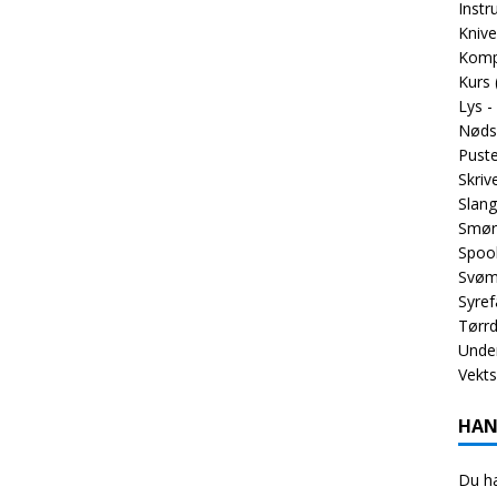
Inst
Knive
Komp
Kurs
Lys -
Nøds
Puste
Skriv
Slang
Smør
Spoo
Svøm
Syref
Tørrd
Unde
Vekt
HAN
Du ha