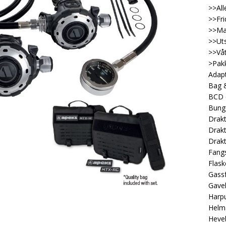
>>All
>>Fri
>>Ma
>>Uts
>>Våt
>Pakk
Adap
Bag &
BCD
Bung
Drakt
Drakt
Drakt
Fangs
Flask
Gassf
Gave
Harp
Helm
Heveb