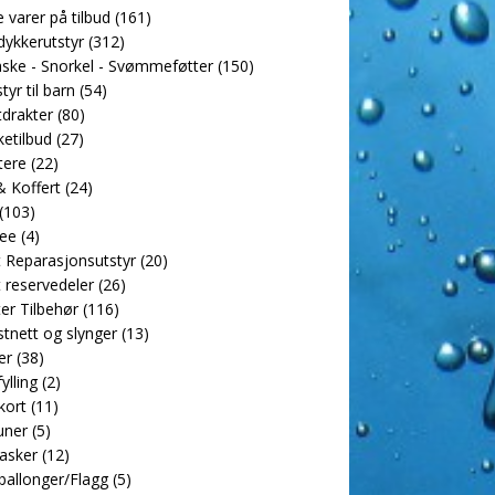
e varer på tilbud
(161)
dykkerutstyr
(312)
ske - Snorkel - Svømmeføtter
(150)
tyr til barn
(54)
drakter
(80)
etilbud
(27)
tere
(22)
 Koffert
(24)
(103)
ee
(4)
 Reparasjonsutstyr
(20)
 reservedeler
(26)
er Tilbehør
(116)
tnett og slynger
(13)
er
(38)
ylling
(2)
kort
(11)
uner
(5)
asker
(12)
allonger/Flagg
(5)