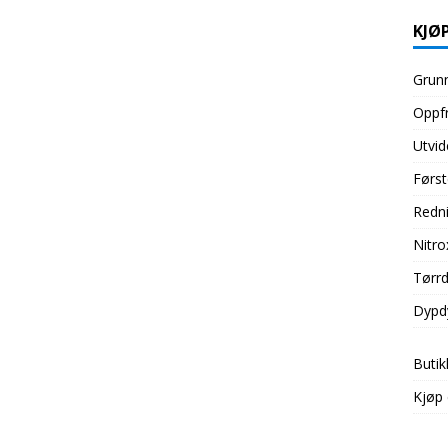
KJØP
Grunn
Oppfr
Utvid
Først
Redni
Nitro
Tørrd
Dypd
Butik
Kjøp 