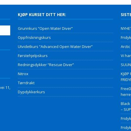
KJØP KURSET DITT HER:
SIST
Grunnkurs “Open Water Diver”
NYHET
Oppfriskningskurs
Fridyk
Utvidetkurs “Advanced Open Water Diver”
Arctic
Førstehjelpskurs
Vi har
Redningsdykker “Rescue Diver”
SUUNT
Nitrox
KJØP 
FRID
Tørrdrakt
ei 11,
FreeD
Dypdykkerkurs
herre
Black
– SU
Fridy
Fridy