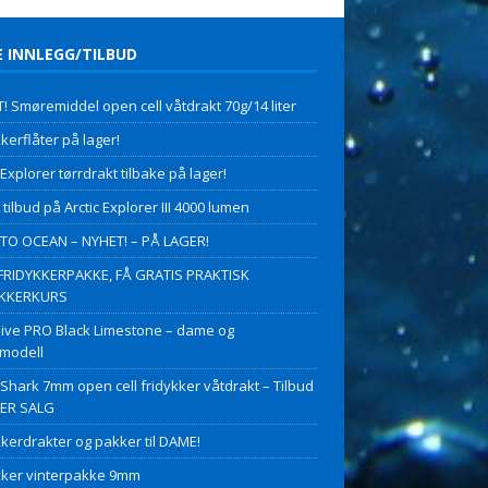
E INNLEGG/TILBUD
! Smøremiddel open cell våtdrakt 70g/14 liter
kerflåter på lager!
 Explorer tørrdrakt tilbake på lager!
 tilbud på Arctic Explorer III 4000 lumen
O OCEAN – NYHET! – PÅ LAGER!
FRIDYKKERPAKKE, FÅ GRATIS PRAKTISK
YKKERKURS
ive PRO Black Limestone – dame og
modell
 Shark 7mm open cell fridykker våtdrakt – Tilbud
PER SALG
kkerdrakter og pakker til DAME!
kker vinterpakke 9mm