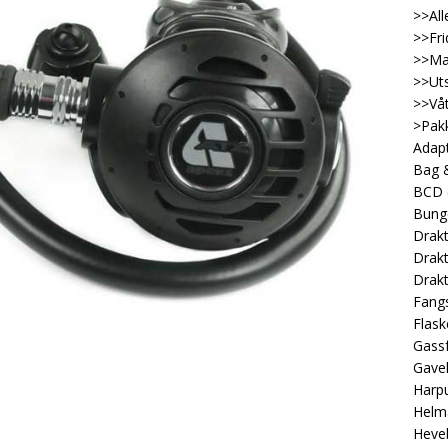
>>All
>>Fri
>>Ma
>>Uts
>>Våt
>Pakk
Adap
Bag &
BCD
Bung
Drakt
Drakt
Drakt
Fangs
Flask
Gassf
Gave
Harp
Helm
Heveb