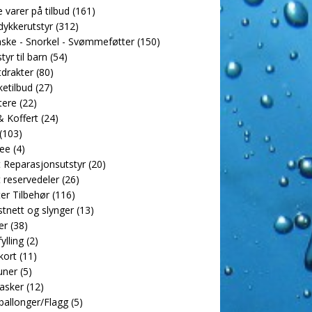
e varer på tilbud
(161)
dykkerutstyr
(312)
ske - Snorkel - Svømmeføtter
(150)
tyr til barn
(54)
drakter
(80)
etilbud
(27)
tere
(22)
 Koffert
(24)
(103)
ee
(4)
 Reparasjonsutstyr
(20)
 reservedeler
(26)
er Tilbehør
(116)
tnett og slynger
(13)
er
(38)
ylling
(2)
kort
(11)
uner
(5)
asker
(12)
allonger/Flagg
(5)