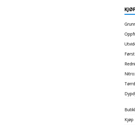
KJØP
Grunn
Oppfr
Utvid
Først
Redni
Nitro
Tørrd
Dypd
Butik
Kjøp 