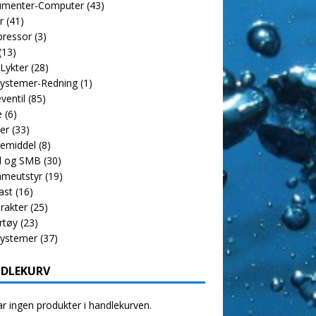
rumenter-Computer
(43)
r
(41)
ressor
(3)
(13)
 Lykter
(28)
ystemer-Redning
(1)
ventil
(85)
e
(6)
er
(33)
emiddel
(8)
l og SMB
(30)
meutstyr
(19)
ast
(16)
rakter
(25)
rtøy
(23)
systemer
(37)
DLEKURV
r ingen produkter i handlekurven.