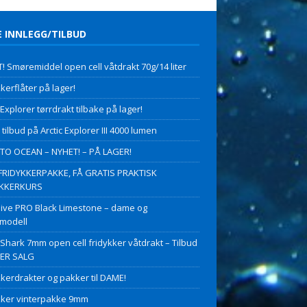
E INNLEGG/TILBUD
! Smøremiddel open cell våtdrakt 70g/14 liter
kerflåter på lager!
 Explorer tørrdrakt tilbake på lager!
 tilbud på Arctic Explorer III 4000 lumen
O OCEAN – NYHET! – PÅ LAGER!
FRIDYKKERPAKKE, FÅ GRATIS PRAKTISK
YKKERKURS
ive PRO Black Limestone – dame og
modell
 Shark 7mm open cell fridykker våtdrakt – Tilbud
PER SALG
kkerdrakter og pakker til DAME!
kker vinterpakke 9mm