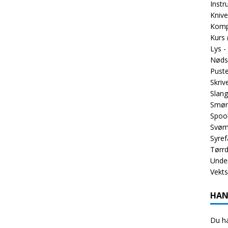
Inst
Knive
Komp
Kurs
Lys -
Nøds
Puste
Skriv
Slang
Smør
Spoo
Svøm
Syref
Tørrd
Unde
Vekt
HAN
Du ha