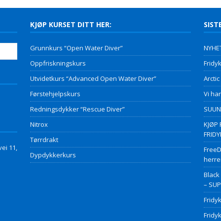
KJØP KURSET DITT HER:
SIST
Grunnkurs “Open Water Diver”
NYHET
Oppfriskningskurs
Fridyk
Utvidetkurs “Advanced Open Water Diver”
Arctic
Førstehjelpskurs
Vi har
Redningsdykker “Rescue Diver”
SUUNT
Nitrox
KJØP 
FRID
Tørrdrakt
ei 11,
FreeD
Dypdykkerkurs
herre
Black
– SU
Fridy
Fridy