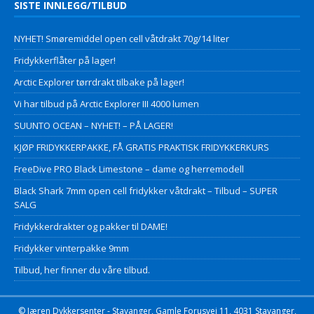
SISTE INNLEGG/TILBUD
NYHET! Smøremiddel open cell våtdrakt 70g/14 liter
Fridykkerflåter på lager!
Arctic Explorer tørrdrakt tilbake på lager!
Vi har tilbud på Arctic Explorer III 4000 lumen
SUUNTO OCEAN – NYHET! – PÅ LAGER!
KJØP FRIDYKKERPAKKE, FÅ GRATIS PRAKTISK FRIDYKKERKURS
FreeDive PRO Black Limestone – dame og herremodell
Black Shark 7mm open cell fridykker våtdrakt – Tilbud – SUPER
SALG
Fridykkerdrakter og pakker til DAME!
Fridykker vinterpakke 9mm
Tilbud, her finner du våre tilbud.
© Jæren Dykkersenter - Stavanger, Gamle Forusvei 11, 4031 Stavanger,