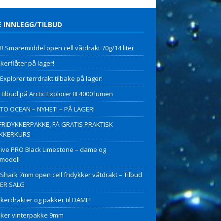
E INNLEGG/TILBUD
! Smøremiddel open cell våtdrakt 70g/14 liter
kerflåter på lager!
 Explorer tørrdrakt tilbake på lager!
 tilbud på Arctic Explorer III 4000 lumen
O OCEAN – NYHET! – PÅ LAGER!
FRIDYKKERPAKKE, FÅ GRATIS PRAKTISK
YKKERKURS
ive PRO Black Limestone – dame og
modell
 Shark 7mm open cell fridykker våtdrakt – Tilbud
PER SALG
kkerdrakter og pakker til DAME!
kker vinterpakke 9mm