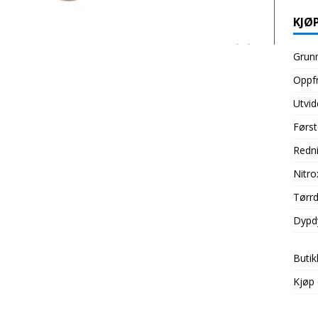
KJØP
Grunn
Oppfr
Utvid
Først
Redni
Nitro
Tørrd
Dypd
Butik
Kjøp 