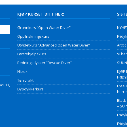
KJØP KURSET DITT HER:
SIST
Grunnkurs “Open Water Diver”
NYHET
Oppfriskningskurs
Fridyk
Utvidetkurs “Advanced Open Water Diver”
Arctic
Førstehjelpskurs
Vi har
Redningsdykker “Rescue Diver”
SUUNT
Nitrox
KJØP 
FRID
Tørrdrakt
ei 11,
FreeD
Dypdykkerkurs
herre
Black
– SU
Fridy
Fridy