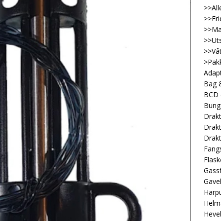
>>All
>>Fri
>>Ma
>>Uts
>>Våt
>Pakk
Adap
Bag &
BCD
Bung
Drakt
Drakt
Drakt
Fangs
Flask
Gassf
Gave
Harp
Helm
Heveb