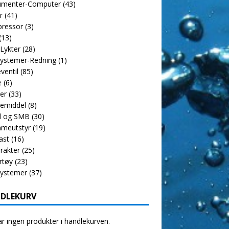
rumenter-Computer
(43)
r
(41)
ressor
(3)
(13)
 Lykter
(28)
ystemer-Redning
(1)
ventil
(85)
e
(6)
er
(33)
emiddel
(8)
l og SMB
(30)
meutstyr
(19)
ast
(16)
rakter
(25)
rtøy
(23)
systemer
(37)
DLEKURV
r ingen produkter i handlekurven.