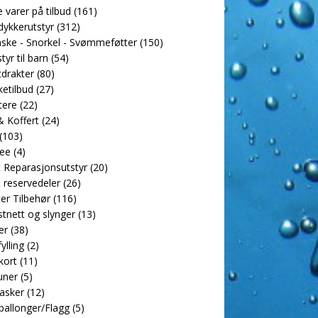
e varer på tilbud
(161)
dykkerutstyr
(312)
ske - Snorkel - Svømmeføtter
(150)
tyr til barn
(54)
drakter
(80)
etilbud
(27)
tere
(22)
 Koffert
(24)
(103)
ee
(4)
 Reparasjonsutstyr
(20)
 reservedeler
(26)
er Tilbehør
(116)
tnett og slynger
(13)
er
(38)
ylling
(2)
kort
(11)
uner
(5)
asker
(12)
allonger/Flagg
(5)