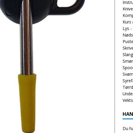
Inst
Knive
Komp
Kurs
Lys -
Nøds
Puste
Skriv
Slang
Smør
Spoo
Svøm
Syref
Tørrd
Unde
Vekt
HAN
Du ha