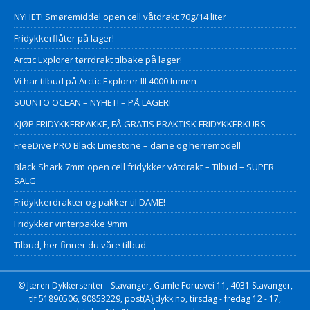
NYHET! Smøremiddel open cell våtdrakt 70g/14 liter
Fridykkerflåter på lager!
Arctic Explorer tørrdrakt tilbake på lager!
Vi har tilbud på Arctic Explorer III 4000 lumen
SUUNTO OCEAN – NYHET! – PÅ LAGER!
KJØP FRIDYKKERPAKKE, FÅ GRATIS PRAKTISK FRIDYKKERKURS
FreeDive PRO Black Limestone – dame og herremodell
Black Shark 7mm open cell fridykker våtdrakt – Tilbud – SUPER
SALG
Fridykkerdrakter og pakker til DAME!
Fridykker vinterpakke 9mm
Tilbud, her finner du våre tilbud.
© Jæren Dykkersenter - Stavanger, Gamle Forusvei 11, 4031 Stavanger,
tlf 51890506, 90853229, post(A)jdykk.no, tirsdag - fredag 12 - 17,