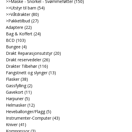
>>Maske - Snorkel - Svømmeføtter
(150)
>>Utstyr til barn
(54)
>>Våtdrakter
(80)
>Pakketilbud
(27)
Adaptere
(22)
Bag & Koffert
(24)
BCD
(103)
Bungee
(4)
Drakt Reparasjonsutstyr
(20)
Drakt reservedeler
(26)
Drakter Tilbehør
(116)
Fangstnett og slynger
(13)
Flasker
(38)
Gassfylling
(2)
Gavekort
(11)
Harpuner
(5)
Helmasker
(12)
Heveballonger/Flagg
(5)
Instrumenter-Computer
(43)
Kniver
(41)
Kompressor
(3)