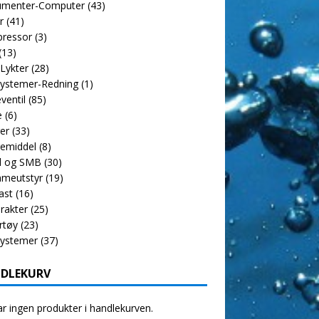
rumenter-Computer
(43)
r
(41)
ressor
(3)
(13)
 Lykter
(28)
ystemer-Redning
(1)
ventil
(85)
e
(6)
er
(33)
emiddel
(8)
l og SMB
(30)
meutstyr
(19)
ast
(16)
rakter
(25)
rtøy
(23)
systemer
(37)
DLEKURV
r ingen produkter i handlekurven.