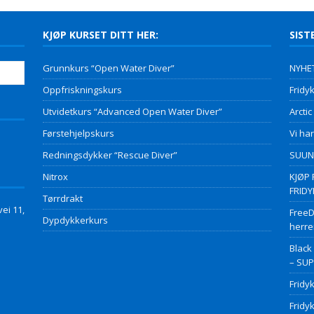
KJØP KURSET DITT HER:
SIST
Grunnkurs “Open Water Diver”
NYHET
Oppfriskningskurs
Fridyk
Utvidetkurs “Advanced Open Water Diver”
Arctic
Førstehjelpskurs
Vi har
Redningsdykker “Rescue Diver”
SUUNT
Nitrox
KJØP 
FRID
Tørrdrakt
ei 11,
FreeD
Dypdykkerkurs
herre
Black
– SU
Fridy
Fridy