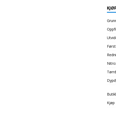
KJØP
Grunn
Oppfr
Utvid
Først
Redni
Nitro
Tørrd
Dypd
Butik
Kjøp 