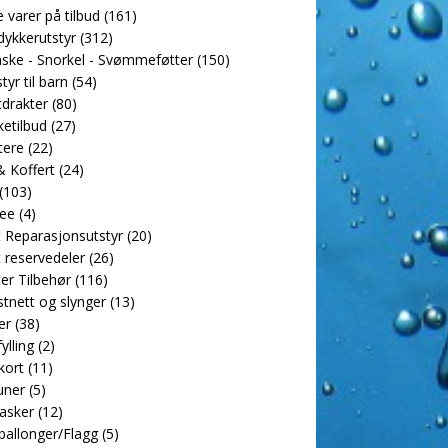
e varer på tilbud
(161)
dykkerutstyr
(312)
ske - Snorkel - Svømmeføtter
(150)
tyr til barn
(54)
drakter
(80)
etilbud
(27)
tere
(22)
 Koffert
(24)
(103)
ee
(4)
 Reparasjonsutstyr
(20)
 reservedeler
(26)
er Tilbehør
(116)
tnett og slynger
(13)
er
(38)
ylling
(2)
kort
(11)
uner
(5)
asker
(12)
allonger/Flagg
(5)