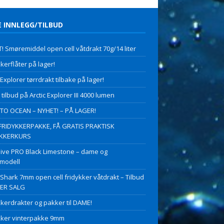
E INNLEGG/TILBUD
! Smøremiddel open cell våtdrakt 70g/14 liter
kerflåter på lager!
 Explorer tørrdrakt tilbake på lager!
 tilbud på Arctic Explorer III 4000 lumen
O OCEAN – NYHET! – PÅ LAGER!
FRIDYKKERPAKKE, FÅ GRATIS PRAKTISK
YKKERKURS
ive PRO Black Limestone – dame og
modell
 Shark 7mm open cell fridykker våtdrakt – Tilbud
PER SALG
kkerdrakter og pakker til DAME!
kker vinterpakke 9mm