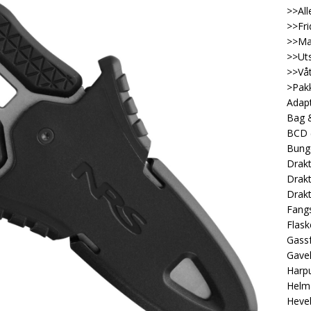
>>All
>>Fri
>>Ma
>>Uts
>>Våt
>Pakk
Adap
Bag &
BCD
Bung
Drakt
Drakt
Drakt
Fangs
Flask
Gassf
Gave
Harp
Helm
Heveb