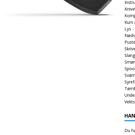
Inst
Knive
Komp
Kurs
Lys -
Nøds
Puste
Skriv
Slang
Smør
Spoo
Svøm
Syref
Tørrd
Unde
Vekt
HAN
Du ha