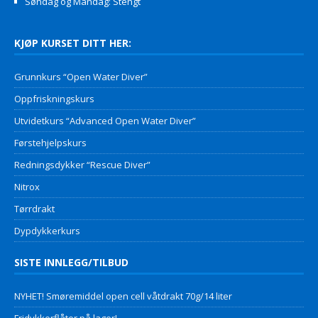
Søndag og Mandag: Stengt
KJØP KURSET DITT HER:
Grunnkurs “Open Water Diver”
Oppfriskningskurs
Utvidetkurs “Advanced Open Water Diver”
Førstehjelpskurs
Redningsdykker “Rescue Diver”
Nitrox
Tørrdrakt
Dypdykkerkurs
SISTE INNLEGG/TILBUD
NYHET! Smøremiddel open cell våtdrakt 70g/14 liter
Fridykkerflåter på lager!