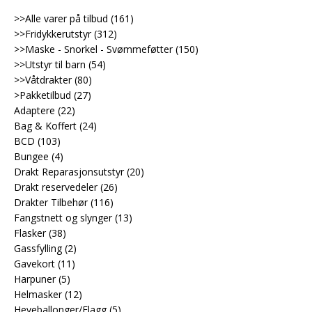
>>Alle varer på tilbud
(161)
>>Fridykkerutstyr
(312)
>>Maske - Snorkel - Svømmeføtter
(150)
>>Utstyr til barn
(54)
>>Våtdrakter
(80)
>Pakketilbud
(27)
Adaptere
(22)
Bag & Koffert
(24)
BCD
(103)
Bungee
(4)
Drakt Reparasjonsutstyr
(20)
Drakt reservedeler
(26)
Drakter Tilbehør
(116)
Fangstnett og slynger
(13)
Flasker
(38)
Gassfylling
(2)
Gavekort
(11)
Harpuner
(5)
Helmasker
(12)
Heveballonger/Flagg
(5)