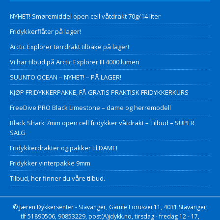
NYHET! Smøremiddel open cell våtdrakt 70g/14 liter
Fridykkerflåter på lager!
Arctic Explorer tørrdrakt tilbake på lager!
Vi har tilbud på Arctic Explorer III 4000 lumen
SUUNTO OCEAN – NYHET! – PÅ LAGER!
KJØP FRIDYKKERPAKKE, FÅ GRATIS PRAKTISK FRIDYKKERKURS
FreeDive PRO Black Limestone – dame og herremodell
Black Shark 7mm open cell fridykker våtdrakt – Tilbud – SUPER
SALG
Fridykkerdrakter og pakker til DAME!
Fridykker vinterpakke 9mm
Tilbud, her finner du våre tilbud.
© Jæren Dykkersenter - Stavanger, Gamle Forusvei 11, 4031 Stavanger,
tlf 51890506, 90853229, post(A)jdykk.no, tirsdag - fredag 12 - 17,