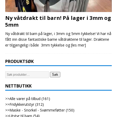
Ny våtdrakt til barn! På lager i 3mm og
5mm
Ny våtdrakt til barn på lager, i 3mm og 5mm tykkelse! Vi har nå
fått inn disse fantastiske barne våtdraktene til lager. Draktene
er tilgjengelig i både 3mm tykkelse og
[les mer]
PRODUKTSØK
Søk
NETTBUTIKK
>>Alle varer på tilbud
(161)
>>Fridykkerutstyr
(312)
>>Maske - Snorkel - Svømmeføtter
(150)
>>Utstyr til barn
(54)