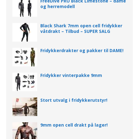
FreeDive PRO Black Limestone – dame
og herremodell
Black Shark 7mm open cell fridykker
våtdrakt – Tilbud – SUPER SALG
Fridykkerdrakter og pakker til DAME!
Fridykker vinterpakke 9mm
Stort utvalg i fridykkerutstyr!
9mm open cell drakt på lager!