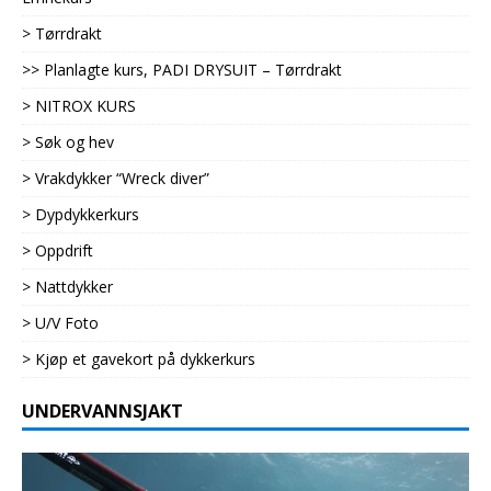
> Tørrdrakt
>> Planlagte kurs, PADI DRYSUIT – Tørrdrakt
> NITROX KURS
> Søk og hev
> Vrakdykker “Wreck diver”
> Dypdykkerkurs
> Oppdrift
> Nattdykker
> U/V Foto
> Kjøp et gavekort på dykkerkurs
UNDERVANNSJAKT