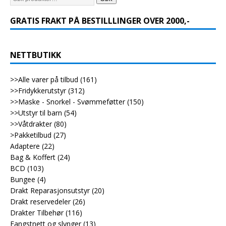
GRATIS FRAKT PÅ BESTILLLINGER OVER 2000,-
NETTBUTIKK
>>Alle varer på tilbud
(161)
>>Fridykkerutstyr
(312)
>>Maske - Snorkel - Svømmeføtter
(150)
>>Utstyr til barn
(54)
>>Våtdrakter
(80)
>Pakketilbud
(27)
Adaptere
(22)
Bag & Koffert
(24)
BCD
(103)
Bungee
(4)
Drakt Reparasjonsutstyr
(20)
Drakt reservedeler
(26)
Drakter Tilbehør
(116)
Fangstnett og slynger
(13)