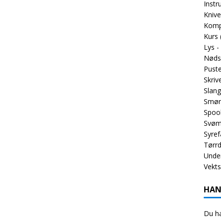
Inst
Knive
Komp
Kurs
Lys -
Nøds
Puste
Skriv
Slang
Smør
Spoo
Svøm
Syref
Tørrd
Unde
Vekt
HAN
Du ha