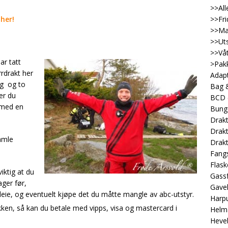
>>All
her!
>>Fri
>>Ma
>>Uts
>>Våt
ar tatt
>Pakk
rrdrakt her
Adap
ng og to
Bag &
er du
BCD
 med en
Bung
Drakt
Drakt
amle
Drakt
Fangs
Flask
iktig at du
Gassf
ger før,
Gave
sleie, og eventuelt kjøpe det du måtte mangle av abc-utstyr.
Harp
kken, så kan du betale med vipps, visa og mastercard i
Helm
Heveb