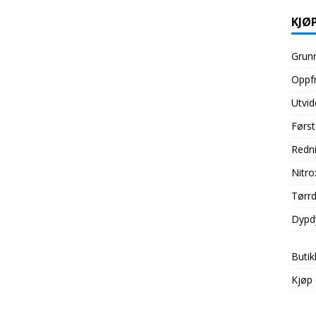
KJØP
Grunn
Oppfr
Utvid
Først
Redni
Nitro
Tørrd
Dypd
Butik
Kjøp 