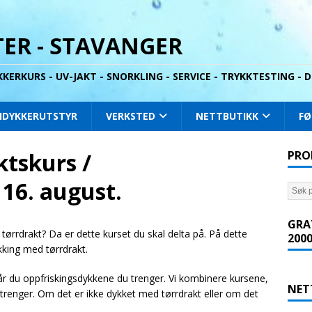
ER - STAVANGER
YKKERKURS - UV-JAKT - SNORKLING - SERVICE - TRYKKTESTING -
IDYKKERUTSTYR
VERKSTED
NETTBUTIKK
FØ
ktskurs /
PRO
16. august.
GRA
 tørrdrakt? Da er dette kurset du skal delta på. På dette
2000
king med tørrdrakt.
år du oppfriskingsdykkene du trenger. Vi kombinere kursene,
NET
trenger. Om det er ikke dykket med tørrdrakt eller om det