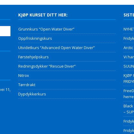
KJØP KURSET DITT HER:
SIST
Grunnkurs “Open Water Diver”
NYHET
Oppfriskningskurs
Fridyk
Utvidetkurs “Advanced Open Water Diver”
Arctic
Førstehjelpskurs
Vi har
Redningsdykker “Rescue Diver”
SUUNT
Nitrox
KJØP 
FRID
Tørrdrakt
ei 11,
FreeD
Dypdykkerkurs
herre
Black
– SU
Fridy
Fridy