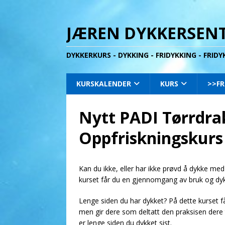
JÆREN DYKKERSENT
DYKKERKURS - DYKKING - FRIDYKKING - FRID
KURSKALENDER
KURS
>>FR
Nytt PADI Tørrdra
Oppfriskningskurs 
Kan du ikke, eller har ikke prøvd å dykke med
kurset får du en gjennomgang av bruk og dyk
Lenge siden du har dykket? På dette kurset f
men gir dere som deltatt den praksisen dere 
er lenge siden du dykket sist.