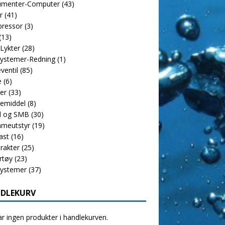
rumenter-Computer
(43)
r
(41)
ressor
(3)
(13)
 Lykter
(28)
ystemer-Redning
(1)
ventil
(85)
e
(6)
er
(33)
emiddel
(8)
l og SMB
(30)
meutstyr
(19)
ast
(16)
rakter
(25)
rtøy
(23)
systemer
(37)
DLEKURV
r ingen produkter i handlekurven.