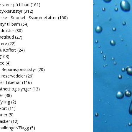
e varer på tilbud
(161)
dykkerutstyr
(312)
ske - Snorkel - Svømmeføtter
(150)
tyr til barn
(54)
drakter
(80)
etilbud
(27)
tere
(22)
 Koffert
(24)
(103)
ee
(4)
 Reparasjonsutstyr
(20)
 reservedeler
(26)
er Tilbehør
(116)
tnett og slynger
(13)
er
(38)
ylling
(2)
kort
(11)
uner
(5)
asker
(12)
allonger/Flagg
(5)