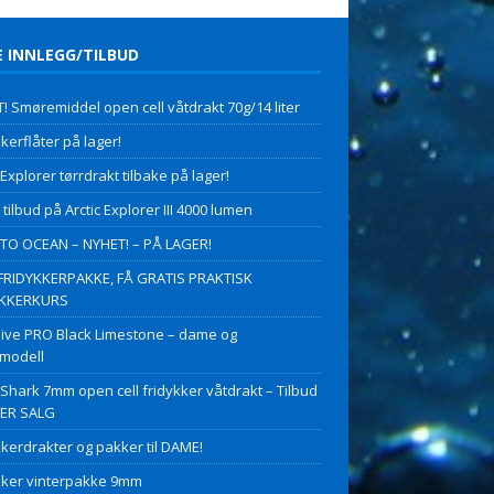
E INNLEGG/TILBUD
! Smøremiddel open cell våtdrakt 70g/14 liter
kerflåter på lager!
 Explorer tørrdrakt tilbake på lager!
 tilbud på Arctic Explorer III 4000 lumen
O OCEAN – NYHET! – PÅ LAGER!
FRIDYKKERPAKKE, FÅ GRATIS PRAKTISK
YKKERKURS
ive PRO Black Limestone – dame og
modell
 Shark 7mm open cell fridykker våtdrakt – Tilbud
PER SALG
kkerdrakter og pakker til DAME!
kker vinterpakke 9mm