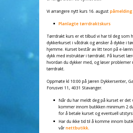
Vi arrangere nytt kurs 16. august
påmelding 
Planlagte tørrdraktskurs
Tørrdrakt kurs er et tilbud vi har til deg som h
dykkerkurset i våtdrak og ønsker å dykke i tø
hjemme. Kurset består av litt teori på e-læri
dykk med instruktør i tørrdrakt. På kurset lær
hvordan du dykker med, og løser problemer
tørrdrakt.
Oppmøte kl 10:00 på Jæren Dykkersenter, G
Forusvei 11, 4031 Stavanger.
Når du har meldt deg på kurset er det v
kommer innom butikken minimum 2 da
for å betale kurset og eventuell utstyr
Har du ikke tid til å komme innom buti
vår
nettbutikk.