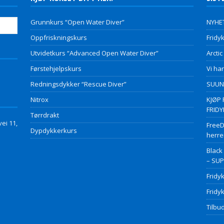
Grunnkurs “Open Water Diver”
NYHET
Oppfriskningskurs
Fridyk
Utvidetkurs “Advanced Open Water Diver”
Arctic
Førstehjelpskurs
Vi har
Redningsdykker “Rescue Diver”
SUUNT
Nitrox
KJØP 
FRID
Tørrdrakt
ei 11,
FreeD
Dypdykkerkurs
herre
Black
– SU
Fridy
Fridy
Tilbud