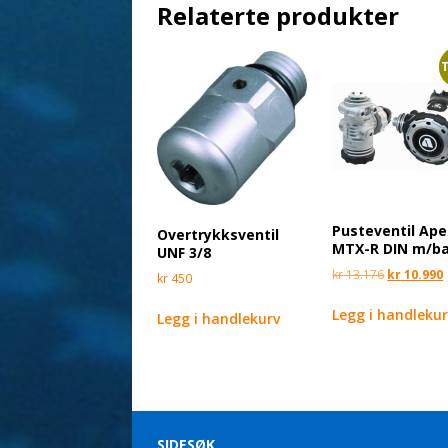
Relaterte produkter
T
Pusteventil Ap
Overtrykksventil
MTX-R DIN m/b
UNF 3/8
kr
13.176
kr
10.990
kr
450
Legg i handleku
Legg i handlekurv
SIDESØK