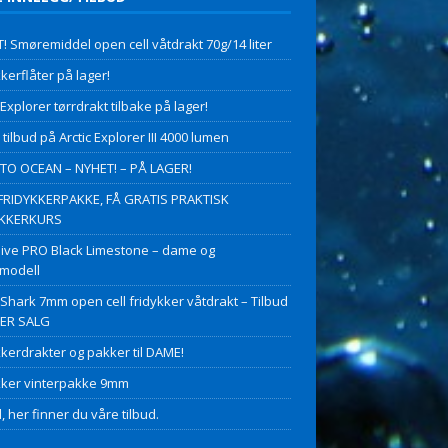
! Smøremiddel open cell våtdrakt 70g/14 liter
kerflåter på lager!
 Explorer tørrdrakt tilbake på lager!
 tilbud på Arctic Explorer III 4000 lumen
O OCEAN – NYHET! – PÅ LAGER!
FRIDYKKERPAKKE, FÅ GRATIS PRAKTISK
YKKERKURS
ive PRO Black Limestone – dame og
modell
 Shark 7mm open cell fridykker våtdrakt – Tilbud
PER SALG
kkerdrakter og pakker til DAME!
kker vinterpakke 9mm
, her finner du våre tilbud.