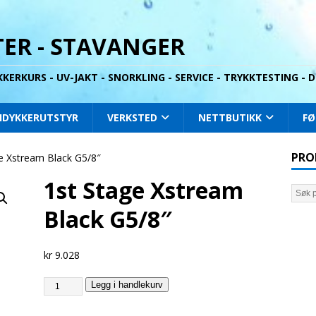
ER - STAVANGER
YKKERKURS - UV-JAKT - SNORKLING - SERVICE - TRYKKTESTING -
IDYKKERUTSTYR
VERKSTED
NETTBUTIKK
FØ
PRO
e Xstream Black G5/8″
1st Stage Xstream
Black G5/8″
kr
9.028
Legg i handlekurv