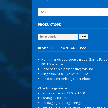
PRODUKTSØK
Søk
BESØK ELLER KONTAKT OSS:
Her finner du oss, google maps: Gamle Forusv
4031 Stavanger
Send oss en e-post post(A)jdykk.no
Ring oss 51890506 eller 90853229
Send oss en melding på Facebook
Våre åpningstider er:
Tirsdag – fredag: 12:00 – 17:00
Lørdag: 12:00 – 15:00
Søndag og Mandag: Stengt
LØRDAG 8.AUGUST ER BUTIKKEN STENGT