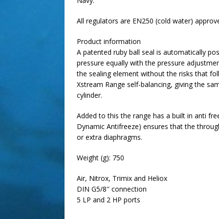
Navy.
All regulators are EN250 (cold water) approv
Product information
A patented ruby ball seal is automatically p
pressure equally with the pressure adjustment
the sealing element without the risks that fo
Xstream Range self-balancing, giving the sam
cylinder.
Added to this the range has a built in anti f
Dynamic Antifreeze) ensures that the through
or extra diaphragms.
Weight (g): 750
Air, Nitrox, Trimix and Heliox
DIN G5/8″ connection
5 LP and 2 HP ports