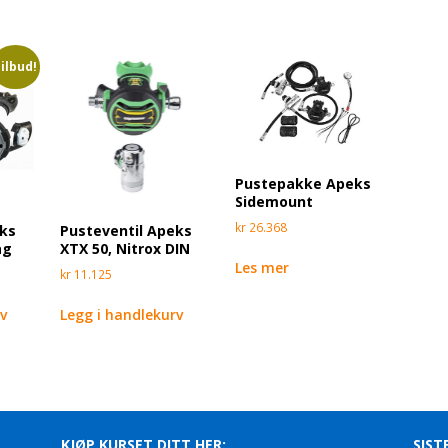
ilbud!
Pustepakke Apeks
Sidemount
kr
26.368
eks
Pusteventil Apeks
ag
XTX 50, Nitrox DIN
Les mer
kr
11.125
rv
Legg i handlekurv
KJØP KURSET DITT HER:
SIST